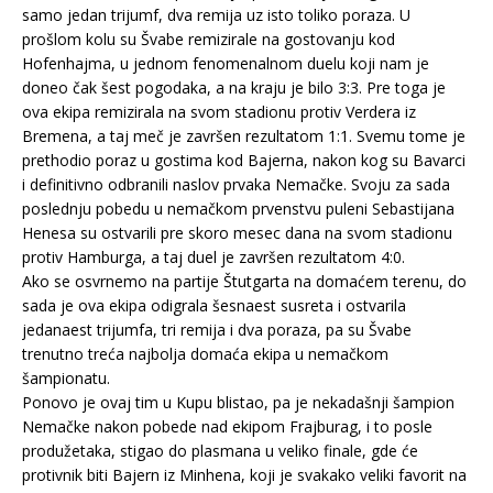
samo jedan trijumf, dva remija uz isto toliko poraza. U
prošlom kolu su Švabe remizirale na gostovanju kod
Hofenhajma, u jednom fenomenalnom duelu koji nam je
doneo čak šest pogodaka, a na kraju je bilo 3:3. Pre toga je
ova ekipa remizirala na svom stadionu protiv Verdera iz
Bremena, a taj meč je završen rezultatom 1:1. Svemu tome je
prethodio poraz u gostima kod Bajerna, nakon kog su Bavarci
i definitivno odbranili naslov prvaka Nemačke. Svoju za sada
poslednju pobedu u nemačkom prvenstvu puleni Sebastijana
Henesa su ostvarili pre skoro mesec dana na svom stadionu
protiv Hamburga, a taj duel je završen rezultatom 4:0.
Ako se osvrnemo na partije Štutgarta na domaćem terenu, do
sada je ova ekipa odigrala šesnaest susreta i ostvarila
jedanaest trijumfa, tri remija i dva poraza, pa su Švabe
trenutno treća najbolja domaća ekipa u nemačkom
šampionatu.
Ponovo je ovaj tim u Kupu blistao, pa je nekadašnji šampion
Nemačke nakon pobede nad ekipom Frajburag, i to posle
produžetaka, stigao do plasmana u veliko finale, gde će
protivnik biti Bajern iz Minhena, koji je svakako veliki favorit na