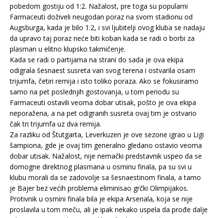
pobedom gostiju od 1:2. Nažalost, pre toga su popularni
Farmaceuti doživeli neugodan poraz na svom stadionu od
Augsburga, kada je bilo 1:2, i svi ljubitelji ovog kluba se nadaju
da upravo taj poraz neće biti koban kada se radi o borbi za
plasman u elitno klupsko takmičenje.
Kada se radi o partijama na strani do sada je ova ekipa
odigrala šesnaest susreta van svog terena i ostvarila osam
trijumfa, četiri remija i isto toliko poraza. Ako se fokusiramo
samo na pet poslednjih gostovanja, u tom periodu su
Farmaceuti ostavili veoma dobar utisak, pošto je ova ekipa
neporažena, a na pet odigranih susreta ovaj tim je ostvario
čak tri trijumfa uz dva remija.
Za razliku od Štutgarta, Leverkuzen je ove sezone igrao u Ligi
šampiona, gde je ovaj tim generalno gledano ostavio veoma
dobar utisak. Nažalost, nije nemački predstavnik uspeo da se
domogne direktnog plasmana u osminu finala, pa su svi u
klubu morali da se zadovolje sa šesnaestinom finala, a tamo
je Bajer bez većih problema eliminisao grčki Olimpijakos.
Protivnik u osmini finala bila je ekipa Arsenala, koja se nije
proslavila u tom meču, ali je ipak nekako uspela da prođe dalje