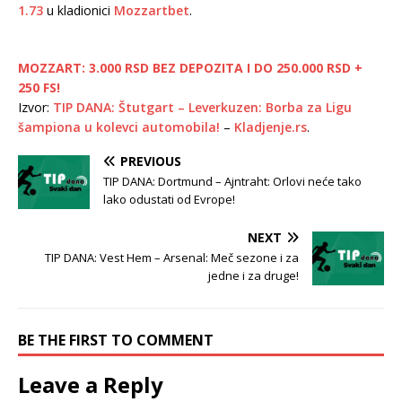
1.73
u kladionici
Mozzartbet
.
MOZZART: 3.000 RSD BEZ DEPOZITA I DO 250.000 RSD +
250 FS!
Izvor:
TIP DANA: Štutgart – Leverkuzen: Borba za Ligu
šampiona u kolevci automobila!
–
Kladjenje.rs
.
PREVIOUS
TIP DANA: Dortmund – Ajntraht: Orlovi neće tako
lako odustati od Evrope!
NEXT
TIP DANA: Vest Hem – Arsenal: Meč sezone i za
jedne i za druge!
BE THE FIRST TO COMMENT
Leave a Reply