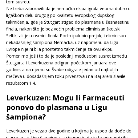
tom susretu.
Ne treba zaboraviti da je nemačka ekipa igrala veoma dobro u
ligaškom delu drugog po kvalitetu evropskog klupskog
takmičenja, gde je Štutgart stigao do plasmana u šesnaestinu
finala, nakon što je bez većih problema eliminisan škotski
Seltik, ali je u osmini finala Porto ipak bio prejak, i eliminisao
nekadašnjeg šampiona Nemačka, uz napomenu da Liga
Evrope nije ni bila prioritetno takmičenje za ovu ekipu.
Pomenimo još i to da je poslednji međusobni susret između
Štutgarta i Leverkuzena odigran početkom januara ove
godine, a na njemu su Švabe odigrale jedan od najboljih
mečeva u dosadašnjem toku prvenstva i na Baj areni slavile
rezultatom 1:4.
Leverkuzen: Mogu li Farmaceuti
ponovo do plasmana u Ligu
šampiona?
Leverkuzen je vezao dve godine u kojima je uspeo da dođe do
plasmana u Ligu šampiona, a sigurno je da je to primarni cilj i