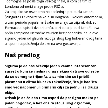
i domogne se posle toga velikog finala, u kom će tim iz
Londona odmeriti snage protiv PSŽ-a.
Za kraj, ako se osvrnemo na poslednjih pet duela između
Štutgarta i Leverkuzena koja su odigrana u kolevci automobila,
u tom periodu popularne Švabe ne znaju za trijumf, dok su
Farmaceuti upisali dva trijumfa, a tri puta je duel između dva
bivša šampiona Nemačke završen bez pobednika, pa je ovo
sigurno jedan od glavnih razloga zbog kog fudbaleri ovog tima
u lepom raspoloženju dolaze na ovo gostovanje.
Naš predlog
Sigurno je da nas očekuje jedan veoma interesantan
susret u kom će i jedna i druga ekipa dati sve od sebe
da se domogne trijumfa, a samim tim se i približi
plasmanu u elitno klupsko takmičenje, što je kao što
smo već napomenuli primarni cilj i za jednu i za drugu
ekipu.
Utisak je da će oba tima uspeti da postignu makar po
jedan pogodak, a bez obzira što je ulog ogroman,