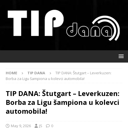
HOME
TIP DANA
TIP DANA: Štutgart – Leverkuzen:
Borba za Ligu šampiona u kolevci automobila!
TIP DANA: Štutgart – Leverkuzen:
Borba za Ligu šampiona u kolevci
automobila!
May 9, 2026
JS
0