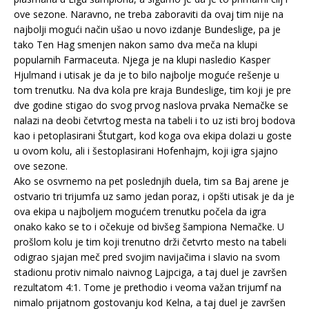
ove sezone. Naravno, ne treba zaboraviti da ovaj tim nije na
najbolji mogući način ušao u novo izdanje Bundeslige, pa je
tako Ten Hag smenjen nakon samo dva meča na klupi
popularnih Farmaceuta. Njega je na klupi nasledio Kasper
Hjulmand i utisak je da je to bilo najbolje moguće rešenje u
tom trenutku. Na dva kola pre kraja Bundeslige, tim koji je pre
dve godine stigao do svog prvog naslova prvaka Nemačke se
nalazi na deobi četvrtog mesta na tabeli i to uz isti broj bodova
kao i petoplasirani Štutgart, kod koga ova ekipa dolazi u goste
u ovom kolu, ali i šestoplasirani Hofenhajm, koji igra sjajno
ove sezone.
Ako se osvrnemo na pet poslednjih duela, tim sa Baj arene je
ostvario tri trijumfa uz samo jedan poraz, i opšti utisak je da je
ova ekipa u najboljem mogućem trenutku počela da igra
onako kako se to i očekuje od bivšeg šampiona Nemačke. U
prošlom kolu je tim koji trenutno drži četvrto mesto na tabeli
odigrao sjajan meč pred svojim navijačima i slavio na svom
stadionu protiv nimalo naivnog Lajpciga, a taj duel je završen
rezultatom 4:1. Tome je prethodio i veoma važan trijumf na
nimalo prijatnom gostovanju kod Kelna, a taj duel je završen