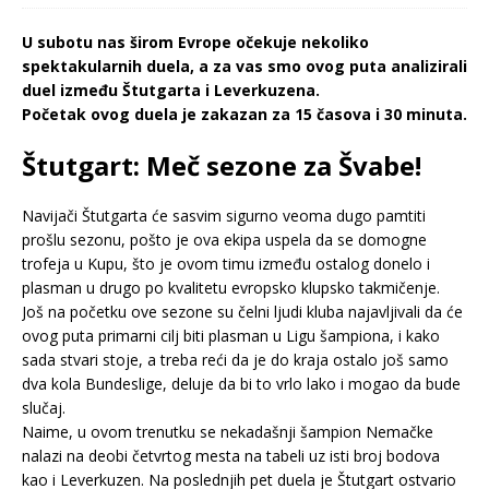
U subotu nas širom Evrope očekuje nekoliko
spektakularnih duela, a za vas smo ovog puta analizirali
duel između Štutgarta i Leverkuzena.
Početak ovog duela je zakazan za 15 časova i 30 minuta.
Štutgart: Meč sezone za Švabe!
Navijači Štutgarta će sasvim sigurno veoma dugo pamtiti
prošlu sezonu, pošto je ova ekipa uspela da se domogne
trofeja u Kupu, što je ovom timu između ostalog donelo i
plasman u drugo po kvalitetu evropsko klupsko takmičenje.
Još na početku ove sezone su čelni ljudi kluba najavljivali da će
ovog puta primarni cilj biti plasman u Ligu šampiona, i kako
sada stvari stoje, a treba reći da je do kraja ostalo još samo
dva kola Bundeslige, deluje da bi to vrlo lako i mogao da bude
slučaj.
Naime, u ovom trenutku se nekadašnji šampion Nemačke
nalazi na deobi četvrtog mesta na tabeli uz isti broj bodova
kao i Leverkuzen. Na poslednjih pet duela je Štutgart ostvario