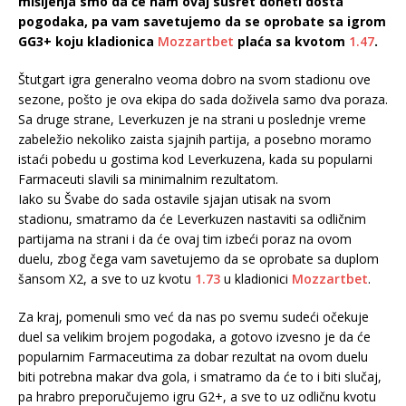
mišljenja smo da će nam ovaj susret doneti dosta
pogodaka, pa vam savetujemo da se oprobate sa igrom
GG3+ koju kladionica
Mozzartbet
plaća sa kvotom
1.47
.
Štutgart igra generalno veoma dobro na svom stadionu ove
sezone, pošto je ova ekipa do sada doživela samo dva poraza.
Sa druge strane, Leverkuzen je na strani u poslednje vreme
zabeležio nekoliko zaista sjajnih partija, a posebno moramo
istaći pobedu u gostima kod Leverkuzena, kada su popularni
Farmaceuti slavili sa minimalnim rezultatom.
Iako su Švabe do sada ostavile sjajan utisak na svom
stadionu, smatramo da će Leverkuzen nastaviti sa odličnim
partijama na strani i da će ovaj tim izbeći poraz na ovom
duelu, zbog čega vam savetujemo da se oprobate sa duplom
šansom X2, a sve to uz kvotu
1.73
u kladionici
Mozzartbet
.
Za kraj, pomenuli smo već da nas po svemu sudeći očekuje
duel sa velikim brojem pogodaka, a gotovo izvesno je da će
popularnim Farmaceutima za dobar rezultat na ovom duelu
biti potrebna makar dva gola, i smatramo da će to i biti slučaj,
pa hrabro preporučujemo igru G2+, a sve to uz odličnu kvotu