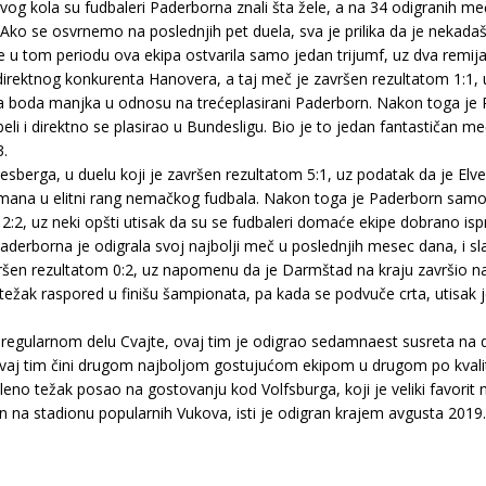
og kola su fudbaleri Paderborna znali šta žele, a na 34 odigranih m
. Ako se osvrnemo na poslednjih pet duela, sva je prilika da je nekad
e u tom periodu ova ekipa ostvarila samo jedan trijumf, uz dva remija 
direktnog konkurenta Hanovera, a taj meč je završen rezultatom 1:1,
va boda manjka u odnosu na trećeplasirani Paderborn. Nakon toga j
beli i direktno se plasirao u Bundesligu. Bio je to jedan fantastičan 
3.
esberga, u duelu koji je završen rezultatom 5:1, uz podatak da je El
smana u elitni rang nemačkog fudbala. Nakon toga je Paderborn samo
 2:2, uz neki opšti utisak da su se fudbaleri domaće ekipe dobrano is
Paderborna je odigrala svoj najbolji meč u poslednjih mesec dana, i s
vršen rezultatom 0:2, uz napomenu da je Darmštad na kraju završio n
ak raspored u finišu šampionata, pa kada se podvuče crta, utisak j
 regularnom delu Cvajte, ovaj tim je odigrao sedamnaest susreta na
 ovaj tim čini drugom najboljom gostujućom ekipom u drugom po kval
pakleno težak posao na gostovanju kod Volfsburga, koji je veliki favo
a stadionu popularnih Vukova, isti je odigran krajem avgusta 2019. g