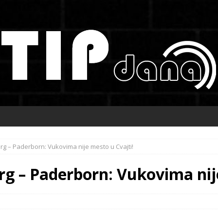
rg – Paderborn: Vukovima nije mesto u Cvajti!
g – Paderborn: Vukovima nije