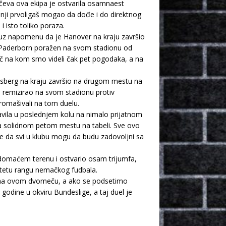
ečeva ova ekipa je ostvarila osamnaest
ašnji prvoligaš mogao da dođe i do direktnog
i isto toliko poraza.
 uz napomenu da je Hanover na kraju završio
e Paderborn poražen na svom stadionu od
meč na kom smo videli čak pet pogodaka, a na
vesberg na kraju završio na drugom mestu na
 remizirao na svom stadionu protiv
promašivali na tom duelu.
lavila u poslednjem kolu na nimalo prijatnom
a solidnom petom mestu na tabeli. Sve ovo
e da svi u klubu mogu da budu zadovoljni sa
 domaćem terenu i ostvario osam trijumfa,
itetu rangu nemačkog fudbala.
rit na ovom dvomeču, a ako se podsetimo
odine u okviru Bundeslige, a taj duel je