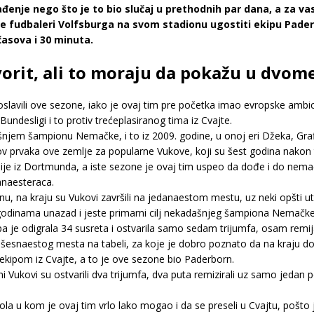
ađenje nego što je to bio slučaj u prethodnih par dana, a za v
će fudbaleri Volfsburga na svom stadionu ugostiti ekipu Pade
asova i 30 minuta.
vorit, ali to moraju da pokažu u dvom
slavili ove sezone, iako je ovaj tim pre početka imao evropske ambicij
ndesligi i to protiv trećeplasiranog tima iz Cvajte.
njem šampionu Nemačke, i to iz 2009. godine, u onoj eri Džeka, Graf
slov prvaka ove zemlje za popularne Vukove, koji su šest godina nako
rusije iz Dortmunda, a iste sezone je ovaj tim uspeo da dođe i do n
anaesteraca.
, na kraju su Vukovi završili na jedanaestom mestu, uz neki opšti uti
godinama unazad i jeste primarni cilj nekadašnjeg šampiona Nemačke
a je odigrala 34 susreta i ostvarila samo sedam trijumfa, osam remij
a šesnaestog mesta na tabeli, za koje je dobro poznato da na kraju d
ekipom iz Cvajte, a to je ove sezone bio Paderborn.
 Vukovi su ostvarili dva trijumfa, dva puta remizirali uz samo jedan p
 u kom je ovaj tim vrlo lako mogao i da se preseli u Cvajtu, pošto j