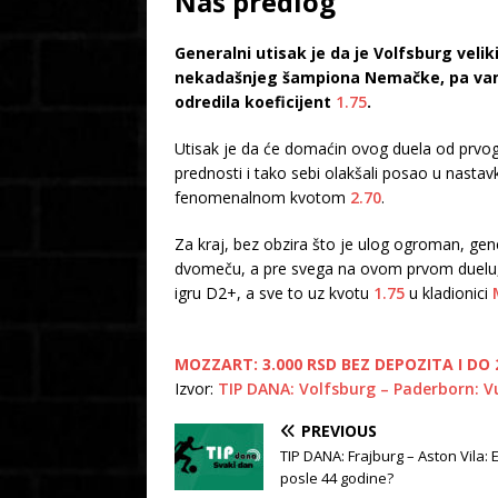
Naš predlog
Generalni utisak je da je Volfsburg veli
nekadašnjeg šampiona Nemačke, pa vam 
odredila koeficijent
1.75
.
Utisak je da će domaćin ovog duela od prvog 
prednosti i tako sebi olakšali posao u nasta
fenomenalnom kvotom
2.70
.
Za kraj, bez obzira što je ulog ogroman, gen
dvomeču, a pre svega na ovom prvom duelu,
igru D2+, a sve to uz kvotu
1.75
u kladionici
MOZZART: 3.000 RSD BEZ DEPOZITA I DO 2
Izvor:
TIP DANA: Volfsburg – Paderborn: V
PREVIOUS
TIP DANA: Frajburg – Aston Vila: 
posle 44 godine?