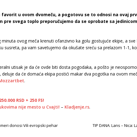
ki favorit u ovom dvomeču, a pogotovu se to odnosi na ovaj prvi
pre svega toplo preporučujemo da se oprobate sa jedinicom, 
minuta ovog meča krenuti ofanzivno ka golu gostujuće ekipe, a sve ka
vku susreta, pa vam savetujemo da okušate sreću sa prelazom 1-1, koj
eralni utisak je da će ovde biti dosta pogodaka, a pošto je neosporno
 deluje da će domaća ekipa postići makar dva pogotka na ovom meč
Mozzartbet
.
50.000 RSD + 250 FS!
ukovima nije mesto u Cvajti!
–
Kladjenje.rs
.
Emeri donosi Vili evropski pehar
TIP DANA: Lans – Nica: 