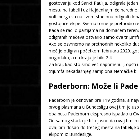
gostovanju kod Sankt Paulija, odigrala jedan 
mestu na tabeli i uz Hajdenhajm će naredne 
Volfsburga su na svom stadionu odigrali dob
gostujuće ekipe. Svemu tome je prethodio re
Kada se radi o partijama na domaćem terenu
odigranih mečeva ostvario samo dva trijumfa,
Ako se osvrnemo na prethodnih nekoliko duela 
meč je odigran početkom februara 2020. godi
pogodaka, a na kraju je bilo 2:4.
Za kraj, kao što smo već napomenuli, opšti ut
trijumfa nekadašnjeg šampiona Nemačke bi bi
Paderborn: Može li Pad
Paderborn je osnovan pre 119 godina, a najv
prvog plasmana u Bundesligu ovaj tim je usp
oba puta Paderborn ekspresno ispadao u Cvajt
Od samog starta je bilo jasno da ovaj tim ima
ovaj tim došao do trećeg mesta na tabeli, 
ekipom iz Bundeslige.