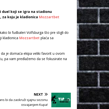
 duel koji se igra na stadionu
za koju je kladionica
Mozzartbet
ko bi fudbaleri Volfsburga što pre stigli do
i kladionica
Mozzartbet
plaća sa
 da je domaća ekipa veliki favorit u ovom
u, pa vam predlažemo da se fokusirate na
NEXT
Lans bi da zaokruži sjajnu sezonu
osvajanjem Kupa!