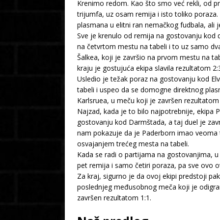
Krenimo redom. Kao što smo već rekli, od prv
trijumfa, uz osam remija i isto toliko poraza
plasmana u elitni ran nemačkog fudbala, ali j
Sve je krenulo od remija na gostovanju kod 
na četvrtom mestu na tabeli i to uz samo d
Šalkea, koji je završio na prvom mestu na ta
kraju je gostujuća ekipa slavila rezultatom 2:
Usledio je težak poraz na gostovanju kod Elv
tabeli i uspeo da se domogne direktnog pla
Karlsruea, u meču koji je završen rezultatom
Najzad, kada je to bilo najpotrebnije, ekipa 
gostovanju kod Darmštada, a taj duel je za
nam pokazuje da je Paderborn imao veoma tež
osvajanjem trećeg mesta na tabeli.
Kada se radi o partijama na gostovanjima, u
pet remija i samo četiri poraza, pa sve ovo
Za kraj, sigurno je da ovoj ekipi predstoji 
poslednjeg međusobnog meča koji je odigran n
završen rezultatom 1:1.