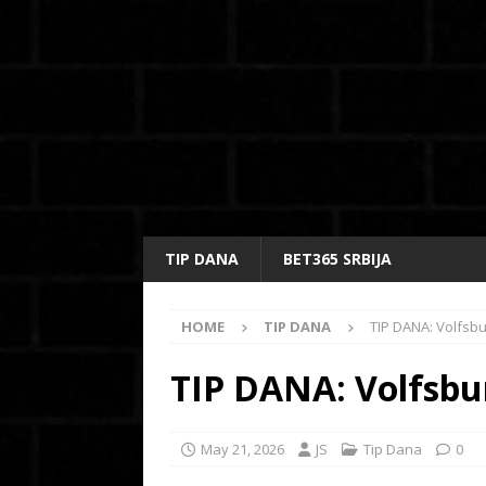
TIP DANA
BET365 SRBIJA
HOME
TIP DANA
TIP DANA: Volfsbu
TIP DANA: Volfsbur
May 21, 2026
JS
Tip Dana
0