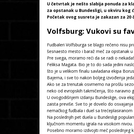
U četvrtak je nešto slabija ponuda za kl
za opstanak u Bundesligi, u okviru kog 
Početak ovog susreta je zakazan za 20 č
Volfsburg: Vukovi su fa
Fudbaleri Volfsburga se blago rečeno nisu pro
šesnaesto mesto i baraž meč za opstanak u Bu
Pre svega, moramo reći da se radi o nekadaš
Feliksa Magata. Bio je to do sada jedini na
što je u velikom finalu savladana ekipa Bo
Bajerna, i sve to nakon boljeg izvođenja jed
Ako se za trenutak osvrnemo na prošlu sezonu
neko od evropskih takmičenja, što naravno 
U ovogodišnjem izdanju Bundeslige, ova ekip
zaista previše. Sve to je dovelo do osvajanj
nemačkog fudbala i duel sa trećeplasiranom 
Na poslednjih pet duela u Bundesligi popularni
ključnom momentu igrala na visokom nivou.
Posebno moramo izdvojiti meč poslednjeg kola