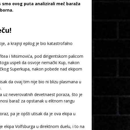
as smo ovog puta analizirali meč baraža
rborna.
eču!
e, a krajnji epilog je bio katastrofalno
itea i Misimovića, pod dirigentskom palicom
n toga uspeli da osvoje nemački Kup, nakon
emačkog Superkupa, nakon pobede nad ekipom
sak da ovaj tim nije bio ni blizu plasmana u
.
a uz neverovatnih devetnaest poraza, što je
onosi baraž za opstanak u elitnom rangu
oraz, pa je opšti utisak da je ova ekipa u
e ekipa Volfsburga u direktnom duelu, i to na