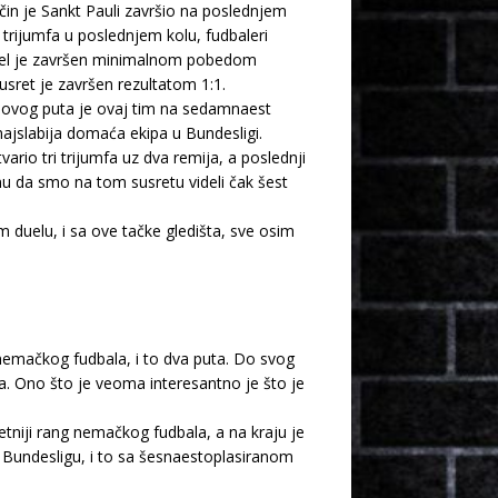
ačin je Sankt Pauli završio na poslednjem
trijumfa u poslednjem kolu, fudbaleri
 duel je završen minimalnom pobedom
sret je završen rezultatom 1:1.
 ovog puta je ovaj tim na sedamnaest
najslabija domaća ekipa u Bundesligi.
rio tri trijumfa uz dva remija, a poslednji
u da smo na tom susretu videli čak šest
m duelu, i sa ove tačke gledišta, sve osim
nemačkog fudbala, i to dva puta. Do svog
a. Ono što je veoma interesantno je što je
tetniji rang nemačkog fudbala, a na kraju je
Bundesligu, i to sa šesnaestoplasiranom