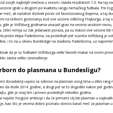
od svojih najboljih mečeva u sezoni i slavila rezultatom 1:3. Na taj n
sezone igrati u drugom po kvalitetu rangu nemačkog fudbala. Pre tog 
ar meč, ali nažalost doživeli poraz od favorizovanog Bajerna, a taj
mi na teškom gostovanju kod ove sezone odličnog Frajburga, a taj su
, gde je Volfsburg godinama unazad igrao na veoma visokom nivou,
 četiri remija uz čak jedanaest poraza, pa su Vukovi ove sezone bili 
protiv ekipa Paderborna, na poslednjih pet susreta Volfsburg je ostva
ne, i to na u okviru Bundeslige na stadionu Paderborna, uz napomen
isak da je su fudbaleri Volfsburga veliki favoriti makar na ovom prvo
lo zaista veliko iznenađenje.
erborn do plasmana u Bundesligu?
eći dosadašnji uspesi se odnose na plasman ovog tima u elitni rang 
eo da dođe 2014. godine, a drugi put se to dogodilo nakon pet godin
u, gde je ovaj tim i proveo poslednjih nekoliko godina.
 najviše moguće ambicije i da će primarni cilj biti plasman u najkvali
koje, kao što je veoma dobro poznato donosi baraž meč za plasman u 