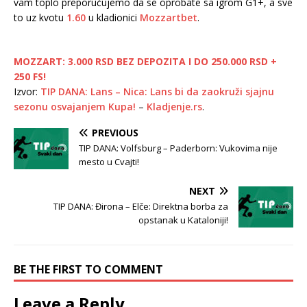
vam toplo preporučujemo da se oprobate sa igrom G1+, a sve
to uz kvotu
1.60
u kladionici
Mozzartbet
.
MOZZART: 3.000 RSD BEZ DEPOZITA I DO 250.000 RSD +
250 FS!
Izvor:
TIP DANA: Lans – Nica: Lans bi da zaokruži sjajnu
sezonu osvajanjem Kupa!
–
Kladjenje.rs
.
PREVIOUS
TIP DANA: Volfsburg – Paderborn: Vukovima nije
mesto u Cvajti!
NEXT
TIP DANA: Đirona – Elče: Direktna borba za
opstanak u Kataloniji!
BE THE FIRST TO COMMENT
Leave a Reply