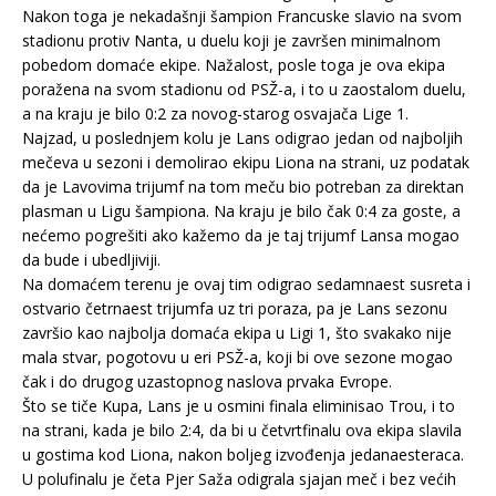
Nakon toga je nekadašnji šampion Francuske slavio na svom
stadionu protiv Nanta, u duelu koji je završen minimalnom
pobedom domaće ekipe. Nažalost, posle toga je ova ekipa
poražena na svom stadionu od PSŽ-a, i to u zaostalom duelu,
a na kraju je bilo 0:2 za novog-starog osvajača Lige 1.
Najzad, u poslednjem kolu je Lans odigrao jedan od najboljih
mečeva u sezoni i demolirao ekipu Liona na strani, uz podatak
da je Lavovima trijumf na tom meču bio potreban za direktan
plasman u Ligu šampiona. Na kraju je bilo čak 0:4 za goste, a
nećemo pogrešiti ako kažemo da je taj trijumf Lansa mogao
da bude i ubedljiviji.
Na domaćem terenu je ovaj tim odigrao sedamnaest susreta i
ostvario četrnaest trijumfa uz tri poraza, pa je Lans sezonu
završio kao najbolja domaća ekipa u Ligi 1, što svakako nije
mala stvar, pogotovu u eri PSŽ-a, koji bi ove sezone mogao
čak i do drugog uzastopnog naslova prvaka Evrope.
Što se tiče Kupa, Lans je u osmini finala eliminisao Trou, i to
na strani, kada je bilo 2:4, da bi u četvrtfinalu ova ekipa slavila
u gostima kod Liona, nakon boljeg izvođenja jedanaesteraca.
U polufinalu je četa Pjer Saža odigrala sjajan meč i bez većih