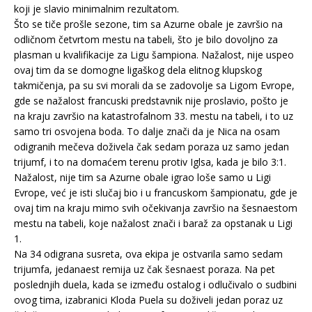
koji je slavio minimalnim rezultatom.
Što se tiče prošle sezone, tim sa Azurne obale je završio na
odličnom četvrtom mestu na tabeli, što je bilo dovoljno za
plasman u kvalifikacije za Ligu šampiona. Nažalost, nije uspeo
ovaj tim da se domogne ligaškog dela elitnog klupskog
takmičenja, pa su svi morali da se zadovolje sa Ligom Evrope,
gde se nažalost francuski predstavnik nije proslavio, pošto je
na kraju završio na katastrofalnom 33. mestu na tabeli, i to uz
samo tri osvojena boda. To dalje znači da je Nica na osam
odigranih mečeva doživela čak sedam poraza uz samo jedan
trijumf, i to na domaćem terenu protiv Iglsa, kada je bilo 3:1.
Nažalost, nije tim sa Azurne obale igrao loše samo u Ligi
Evrope, već je isti slučaj bio i u francuskom šampionatu, gde je
ovaj tim na kraju mimo svih očekivanja završio na šesnaestom
mestu na tabeli, koje nažalost znači i baraž za opstanak u Ligi
1.
Na 34 odigrana susreta, ova ekipa je ostvarila samo sedam
trijumfa, jedanaest remija uz čak šesnaest poraza. Na pet
poslednjih duela, kada se između ostalog i odlučivalo o sudbini
ovog tima, izabranici Kloda Puela su doživeli jedan poraz uz