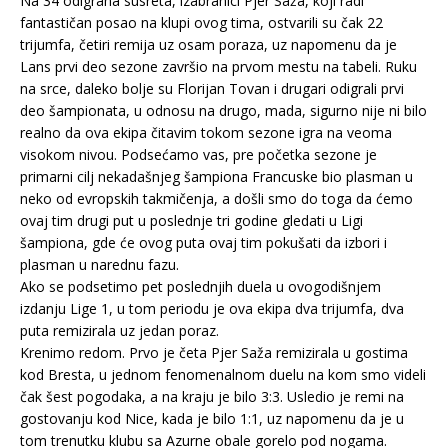
Na 34 odigrana susreta, izabranici Pjer Saža, koji radi
fantastičan posao na klupi ovog tima, ostvarili su čak 22
trijumfa, četiri remija uz osam poraza, uz napomenu da je
Lans prvi deo sezone završio na prvom mestu na tabeli. Ruku
na srce, daleko bolje su Florijan Tovan i drugari odigrali prvi
deo šampionata, u odnosu na drugo, mada, sigurno nije ni bilo
realno da ova ekipa čitavim tokom sezone igra na veoma
visokom nivou. Podsećamo vas, pre početka sezone je
primarni cilj nekadašnjeg šampiona Francuske bio plasman u
neko od evropskih takmičenja, a došli smo do toga da ćemo
ovaj tim drugi put u poslednje tri godine gledati u Ligi
šampiona, gde će ovog puta ovaj tim pokušati da izbori i
plasman u narednu fazu.
Ako se podsetimo pet poslednjih duela u ovogodišnjem
izdanju Lige 1, u tom periodu je ova ekipa dva trijumfa, dva
puta remizirala uz jedan poraz.
Krenimo redom. Prvo je četa Pjer Saža remizirala u gostima
kod Bresta, u jednom fenomenalnom duelu na kom smo videli
čak šest pogodaka, a na kraju je bilo 3:3. Usledio je remi na
gostovanju kod Nice, kada je bilo 1:1, uz napomenu da je u
tom trenutku klubu sa Azurne obale gorelo pod nogama.