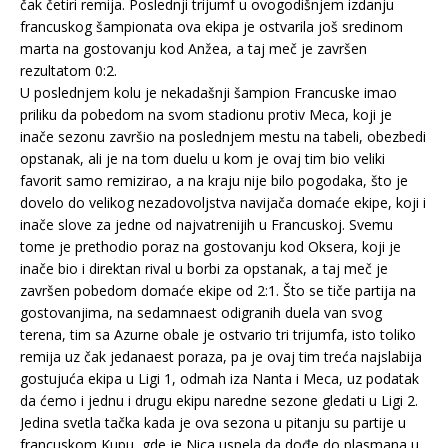
čak četiri remija. Poslednji trijumf u ovogodišnjem izdanju
francuskog šampionata ova ekipa je ostvarila još sredinom
marta na gostovanju kod Anžea, a taj meč je završen
rezultatom 0:2.
U poslednjem kolu je nekadašnji šampion Francuske imao
priliku da pobedom na svom stadionu protiv Meca, koji je
inače sezonu završio na poslednjem mestu na tabeli, obezbedi
opstanak, ali je na tom duelu u kom je ovaj tim bio veliki
favorit samo remizirao, a na kraju nije bilo pogodaka, što je
dovelo do velikog nezadovoljstva navijača domaće ekipe, koji i
inače slove za jedne od najvatrenijih u Francuskoj. Svemu
tome je prethodio poraz na gostovanju kod Oksera, koji je
inače bio i direktan rival u borbi za opstanak, a taj meč je
završen pobedom domaće ekipe od 2:1. Što se tiče partija na
gostovanjima, na sedamnaest odigranih duela van svog
terena, tim sa Azurne obale je ostvario tri trijumfa, isto toliko
remija uz čak jedanaest poraza, pa je ovaj tim treća najslabija
gostujuća ekipa u Ligi 1, odmah iza Nanta i Meca, uz podatak
da ćemo i jednu i drugu ekipu naredne sezone gledati u Ligi 2.
Jedina svetla tačka kada je ova sezona u pitanju su partije u
francuskom Kupu, gde je Nica uspela da dođe do plasmana u