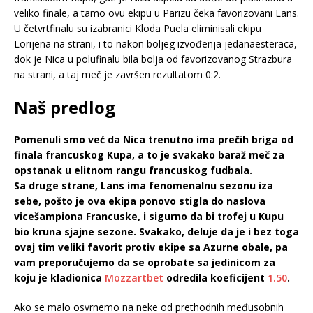
veliko finale, a tamo ovu ekipu u Parizu čeka favorizovani Lans.
U četvrtfinalu su izabranici Kloda Puela eliminisali ekipu
Lorijena na strani, i to nakon boljeg izvođenja jedanaesteraca,
dok je Nica u polufinalu bila bolja od favorizovanog Strazbura
na strani, a taj meč je završen rezultatom 0:2.
Naš predlog
Pomenuli smo već da Nica trenutno ima prečih briga od
finala francuskog Kupa, a to je svakako baraž meč za
opstanak u elitnom rangu francuskog fudbala.
Sa druge strane, Lans ima fenomenalnu sezonu iza
sebe, pošto je ova ekipa ponovo stigla do naslova
vicešampiona Francuske, i sigurno da bi trofej u Kupu
bio kruna sjajne sezone. Svakako, deluje da je i bez toga
ovaj tim veliki favorit protiv ekipe sa Azurne obale, pa
vam preporučujemo da se oprobate sa jedinicom za
koju je kladionica
Mozzartbet
odredila koeficijent
1.50
.
Ako se malo osvrnemo na neke od prethodnih međusobnih