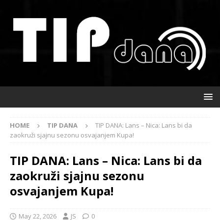
HOME
TIP DANA
TIP DANA: Lans – Nica: Lans bi da
zaokruži sjajnu sezonu osvajanjem Kupa!
TIP DANA: Lans – Nica: Lans bi da
zaokruži sjajnu sezonu
osvajanjem Kupa!
May 22, 2026
JS
0