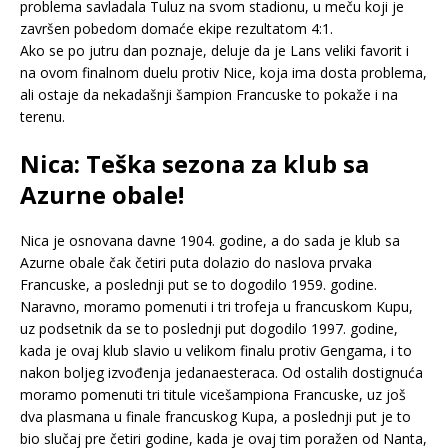
problema savladala Tuluz na svom stadionu, u meču koji je
završen pobedom domaće ekipe rezultatom 4:1.
Ako se po jutru dan poznaje, deluje da je Lans veliki favorit i
na ovom finalnom duelu protiv Nice, koja ima dosta problema,
ali ostaje da nekadašnji šampion Francuske to pokaže i na
terenu.
Nica: Teška sezona za klub sa
Azurne obale!
Nica je osnovana davne 1904. godine, a do sada je klub sa
Azurne obale čak četiri puta dolazio do naslova prvaka
Francuske, a poslednji put se to dogodilo 1959. godine.
Naravno, moramo pomenuti i tri trofeja u francuskom Kupu,
uz podsetnik da se to poslednji put dogodilo 1997. godine,
kada je ovaj klub slavio u velikom finalu protiv Gengama, i to
nakon boljeg izvođenja jedanaesteraca. Od ostalih dostignuća
moramo pomenuti tri titule vicešampiona Francuske, uz još
dva plasmana u finale francuskog Kupa, a poslednji put je to
bio slučaj pre četiri godine, kada je ovaj tim poražen od Nanta,