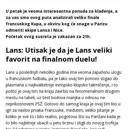
U petak je veoma interesantna ponuda za klađenje, a
za vas smo ovog puta analizirali veliko finale
francuskog Kupa, u okviru kog će snage u Parizu
odmeriti ekipe Lansa i Nice.
Početak ovog susreta je zakazan za 21h.
Lans: Utisak je da je Lans veliki
favorit na finalnom duelu!
Lans u poslednjih nekoliko godina ima veoma zapaženu ulogu
u francuskom fudbalu, pa je tako ovaj tim ponovo stigao do
plasmana u najkvalitetnije evropsko klupsko takmičenje, i to
pošto je ovaj tim na kraju završio na fenomenalnom drugom
mestu na tabeli, uz šest bodova manjka u odnosu na
neprikosnoveni PSŽ. Gotovo do samog kraja je ovaj tim bio u
igri za naslov prvaka Francuske, međutim, veliko pitanje je
koliko je sve to i bilo realno, pogotovu što su Parižani kada je
to bilo najbitnije ubacili u petu brzinu i stigli do novog trofeja.