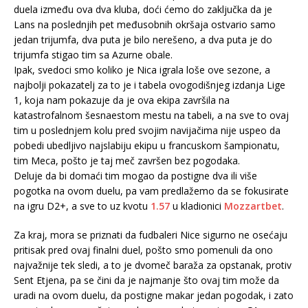
duela između ova dva kluba, doći ćemo do zaključka da je
Lans na poslednjih pet međusobnih okršaja ostvario samo
jedan trijumfa, dva puta je bilo nerešeno, a dva puta je do
trijumfa stigao tim sa Azurne obale.
Ipak, svedoci smo koliko je Nica igrala loše ove sezone, a
najbolji pokazatelj za to je i tabela ovogodišnjeg izdanja Lige
1, koja nam pokazuje da je ova ekipa završila na
katastrofalnom šesnaestom mestu na tabeli, a na sve to ovaj
tim u poslednjem kolu pred svojim navijačima nije uspeo da
pobedi ubedljivo najslabiju ekipu u francuskom šampionatu,
tim Meca, pošto je taj meč završen bez pogodaka.
Deluje da bi domaći tim mogao da postigne dva ili više
pogotka na ovom duelu, pa vam predlažemo da se fokusirate
na igru D2+, a sve to uz kvotu
1.57
u kladionici
Mozzartbet
.
Za kraj, mora se priznati da fudbaleri Nice sigurno ne osećaju
pritisak pred ovaj finalni duel, pošto smo pomenuli da ono
najvažnije tek sledi, a to je dvomeč baraža za opstanak, protiv
Sent Etjena, pa se čini da je najmanje što ovaj tim može da
uradi na ovom duelu, da postigne makar jedan pogodak, i zato