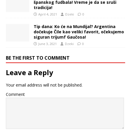
španskog fudbala! Vreme je da se sruši
tradicija!
April 4, 2021
Dzeki
0
Tip dana: Ko će na Mundijal? Argentina
dočekuje Čile kao veliki favorit, očekujemo
siguran trijumf Gaučosa!
June 3, 2021
Dzeki
0
BE THE FIRST TO COMMENT
Leave a Reply
Your email address will not be published.
Comment