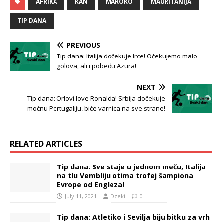
AFRIKA
KAN
MAROKO
MAURITANIJA
TIP DANA
PREVIOUS
Tip dana: Italija dočekuje Irce! Očekujemo malo
golova, ali i pobedu Azura!
NEXT
Tip dana: Orlovi love Ronalda! Srbija dočekuje
moćnu Portugaliju, biće varnica na sve strane!
RELATED ARTICLES
Tip dana: Sve staje u jednom meču, Italija
na tlu Vembliju otima trofej šampiona
Evrope od Engleza!
July 11, 2021
Dzeki
0
Tip dana: Atletiko i Sevilja biju bitku za vrh