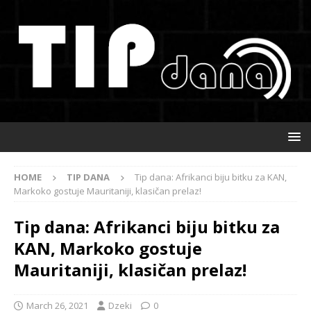
HOME
TIP DANA
Tip dana: Afrikanci biju bitku za KAN,
Markoko gostuje Mauritaniji, klasičan prelaz!
Tip dana: Afrikanci biju bitku za
KAN, Markoko gostuje
Mauritaniji, klasičan prelaz!
March 26, 2021
Dzeki
0