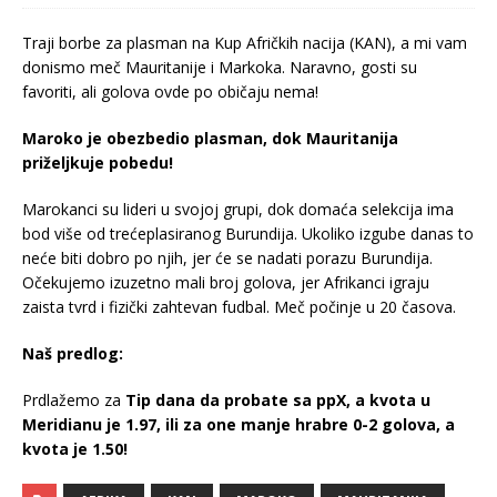
Traji borbe za plasman na Kup Afričkih nacija (KAN), a mi vam
donismo meč Mauritanije i Markoka. Naravno, gosti su
favoriti, ali golova ovde po običaju nema!
Maroko je obezbedio plasman, dok Mauritanija
priželjkuje pobedu!
Marokanci su lideri u svojoj grupi, dok domaća selekcija ima
bod više od trećeplasiranog Burundija. Ukoliko izgube danas to
neće biti dobro po njih, jer će se nadati porazu Burundija.
Očekujemo izuzetno mali broj golova, jer Afrikanci igraju
zaista tvrd i fizički zahtevan fudbal. Meč počinje u 20 časova.
Naš predlog:
Prdlažemo za
Tip dana da probate sa ppX, a kvota u
Meridianu je 1.97, ili za one manje hrabre 0-2 golova, a
kvota je 1.50!