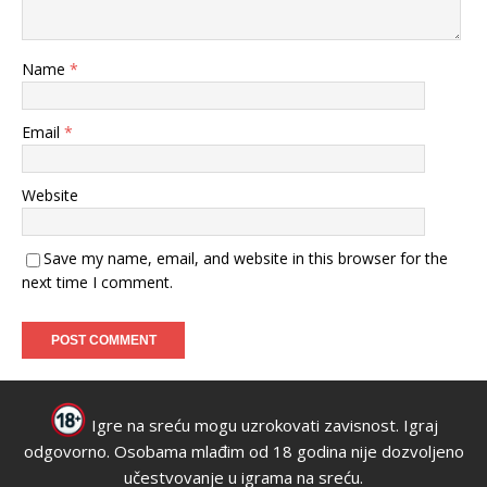
Name
*
Email
*
Website
Save my name, email, and website in this browser for the
next time I comment.
Igre na sreću mogu uzrokovati zavisnost. Igraj
odgovorno. Osobama mlađim od 18 godina nije dozvoljeno
učestvovanje u igrama na sreću.