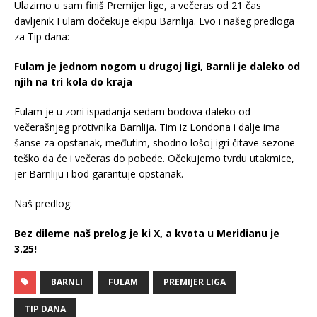
Ulazimo u sam finiš Premijer lige, a večeras od 21 čas
davljenik Fulam dočekuje ekipu Barnlija. Evo i našeg predloga
za Tip dana:
Fulam je jednom nogom u drugoj ligi, Barnli je daleko od
njih na tri kola do kraja
Fulam je u zoni ispadanja sedam bodova daleko od
večerašnjeg protivnika Barnlija. Tim iz Londona i dalje ima
šanse za opstanak, međutim, shodno lošoj igri čitave sezone
teško da će i večeras do pobede. Očekujemo tvrdu utakmice,
jer Barnliju i bod garantuje opstanak.
Naš predlog:
Bez dileme naš prelog je ki X, a kvota u Meridianu je
3.25!
BARNLI
FULAM
PREMIJER LIGA
TIP DANA