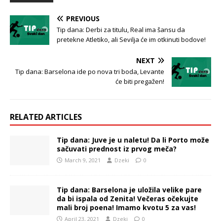
PREVIOUS
Tip dana: Derbi za titulu, Real ima šansu da
pretekne Atletiko, ali Sevilja će im otkinuti bodove!
NEXT
Tip dana: Barselona ide po nova tri boda, Levante
će biti pregažen!
RELATED ARTICLES
Tip dana: Juve je u naletu! Da li Porto može
sačuvati prednost iz prvog meča?
March 9, 2021
Dzeki
0
Tip dana: Barselona je uložila velike pare
da bi ispala od Zenita! Večeras očekujte
mali broj poena! Imamo kvotu 5 za vas!
April 23, 2021
Dzeki
0