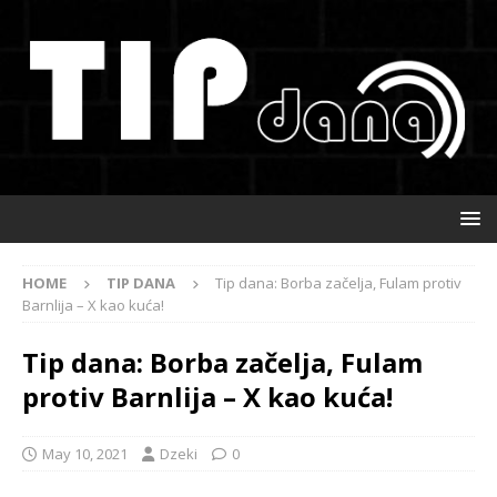
HOME
TIP DANA
Tip dana: Borba začelja, Fulam protiv
Barnlija – X kao kuća!
Tip dana: Borba začelja, Fulam
protiv Barnlija – X kao kuća!
May 10, 2021
Dzeki
0