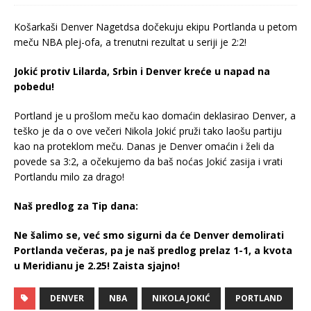
Košarkaši Denver Nagetdsa dočekuju ekipu Portlanda u petom
meču NBA plej-ofa, a trenutni rezultat u seriji je 2:2!
Jokić protiv Lilarda, Srbin i Denver kreće u napad na
pobedu!
Portland je u prošlom meču kao domaćin deklasirao Denver, a
teško je da o ove večeri Nikola Jokić pruži tako laošu partiju
kao na proteklom meču. Danas je Denver omaćin i želi da
povede sa 3:2, a očekujemo da baš noćas Jokić zasija i vrati
Portlandu milo za drago!
Naš predlog za Tip dana:
Ne šalimo se, već smo sigurni da će Denver demolirati
Portlanda večeras, pa je naš predlog prelaz 1-1, a kvota
u Meridianu je 2.25! Zaista sjajno!
DENVER
NBA
NIKOLA JOKIĆ
PORTLAND