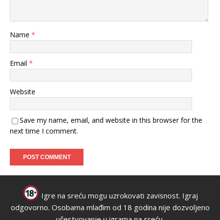
Name
*
Email
*
Website
Save my name, email, and website in this browser for the
next time I comment.
Igre na sreću mogu uzrokovati zavisnost. Igraj
odgovorno. Osobama mlađim od 18 godina nije dozvoljeno
učestvovanje u igrama na sreću.