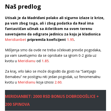
Naš predlog
Utisak je da Madriđani polako ali sigurno izlaze iz krize,
pa vam zbog toga, ali i zbog podatka da Real ima
fantastičan učinak sa Atletikom na svom terenu
savetujemo da odigrate jedinicu za koju je kladionica
Meridianbet
pripremila koeficijent
1.95
.
Mišljenja smo da ovde ne treba očekivati previše pogodaka,
pa vam savetujemo da se oprobate sa igrom 0-2 gola uz
kvotu u
Meridianu
od
1.85
.
Za kraj, vrlo lako se može dogoditi da gosti na “Santjago
Bernabeu” ne postignu niti jedan pogodak, uz fenomenalnu
kvotu u
Meridianu
koja iznosi
2.60
.
MERIDIANBET: 2000 RSD BONUS DOBRODOŠLICE +
200 SPINOVA