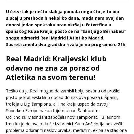
U četvrtak je nešto slabija ponuda nego što je to bio
slučaj u prethodnih nekoliko dana, mada nam ovaj dan
donosi jedan spektakularan okršaj u četvrtfinalu
španskog Kupa Kralja, pošto će na “Santjago Bernabeu”
snage odmeriti Real Madrid i Atletiko Madrid.
Susret između dva gradska rivala je na programu u 21h.
Real Madrid: Kraljevski klub
odavno ne zna za poraz od
Atletika na svom terenu!
Teško da je Real mogao da zamisli bolju sezonu od prošle,
pošto je kraljevski klub došao do naslova prvaka u Španiji,
trofeja u Ligi šampiona, ali i na kraju uspeo da osvoji i
Superkup Evrope nakon trijumfa nad Šahtjorom.
Odlično su Madriđani započeli i novi šampionat, i u jednom
trentku je delovalo da će izabranici Karla Ančelotija bez većih
problema odbraniti naslov prvaka, međutim, ekipa sa stadiona