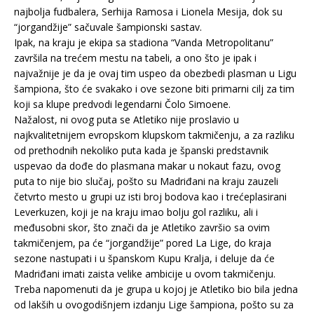
najbolja fudbalera, Serhija Ramosa i Lionela Mesija, dok su
“jorgandžije” sačuvale šampionski sastav.
Ipak, na kraju je ekipa sa stadiona “Vanda Metropolitanu”
završila na trećem mestu na tabeli, a ono što je ipak i
najvažnije je da je ovaj tim uspeo da obezbedi plasman u Ligu
šampiona, što će svakako i ove sezone biti primarni cilj za tim
koji sa klupe predvodi legendarni Čolo Simoene.
Nažalost, ni ovog puta se Atletiko nije proslavio u
najkvalitetnijem evropskom klupskom takmičenju, a za razliku
od prethodnih nekoliko puta kada je španski predstavnik
uspevao da dođe do plasmana makar u nokaut fazu, ovog
puta to nije bio slučaj, pošto su Madriđani na kraju zauzeli
četvrto mesto u grupi uz isti broj bodova kao i trećeplasirani
Leverkuzen, koji je na kraju imao bolju gol razliku, ali i
međusobni skor, što znači da je Atletiko završio sa ovim
takmičenjem, pa će “jorgandžije” pored La Lige, do kraja
sezone nastupati i u španskom Kupu Kralja, i deluje da će
Madriđani imati zaista velike ambicije u ovom takmičenju.
Treba napomenuti da je grupa u kojoj je Atletiko bio bila jedna
od lakših u ovogodišnjem izdanju Lige šampiona, pošto su za