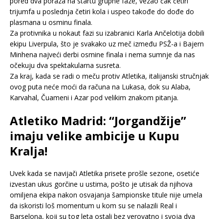
pored dva poraza na startu grupne faze, vezao čak četiri
trijumfa u poslednja četiri kola i uspeo takođe do dođe do
plasmana u osminu finala.
Za protivnika u nokaut fazi su izabranici Karla Ančelotija dobili
ekipu Liverpula, što je svakako uz meč između PSŽ-a i Bajern
Minhena najveći derbi osmine finala i nema sumnje da nas
očekuju dva spektakularna susreta.
Za kraj, kada se radi o meču protiv Atletika, italijanski stručnjak
ovog puta neće moći da računa na Lukasa, dok su Alaba,
Karvahal, Čuameni i Azar pod velikim znakom pitanja.
Atletiko Madrid: “Jorgandžije”
imaju velike ambicije u Kupu
Kralja!
Uvek kada se navijači Atletika prisete prošle sezone, osetiće
izvestan ukus gorčine u ustima, pošto je utisak da njihova
omiljena ekipa nakon osvajanja šampionske titule nije umela
da iskoristi loš momentum u kom su se nalazili Real i
Barselona, koji su tog leta ostali bez verovatno i svoja dva