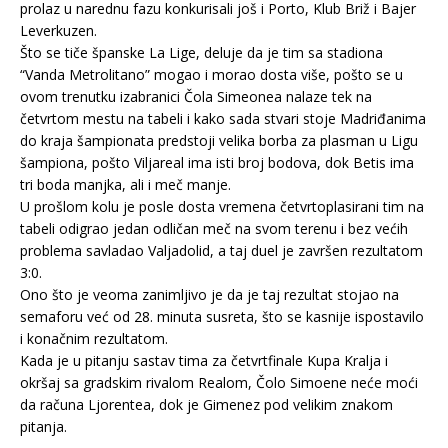
prolaz u narednu fazu konkurisali još i Porto, Klub Briž i Bajer
Leverkuzen.
Što se tiče španske La Lige, deluje da je tim sa stadiona
“Vanda Metrolitano” mogao i morao dosta više, pošto se u
ovom trenutku izabranici Čola Simeonea nalaze tek na
četvrtom mestu na tabeli i kako sada stvari stoje Madriđanima
do kraja šampionata predstoji velika borba za plasman u Ligu
šampiona, pošto Viljareal ima isti broj bodova, dok Betis ima
tri boda manjka, ali i meč manje.
U prošlom kolu je posle dosta vremena četvrtoplasirani tim na
tabeli odigrao jedan odličan meč na svom terenu i bez većih
problema savladao Valjadolid, a taj duel je završen rezultatom
3:0.
Ono što je veoma zanimljivo je da je taj rezultat stojao na
semaforu već od 28. minuta susreta, što se kasnije ispostavilo
i konačnim rezultatom.
Kada je u pitanju sastav tima za četvrtfinale Kupa Kralja i
okršaj sa gradskim rivalom Realom, Čolo Simoene neće moći
da računa Ljorentea, dok je Gimenez pod velikim znakom
pitanja.