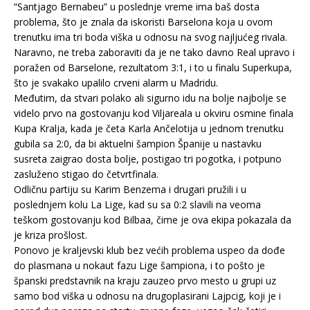
“Santjago Bernabeu” u poslednje vreme ima baš dosta
problema, što je znala da iskoristi Barselona koja u ovom
trenutku ima tri boda viška u odnosu na svog najljućeg rivala.
Naravno, ne treba zaboraviti da je ne tako davno Real upravo i
poražen od Barselone, rezultatom 3:1, i to u finalu Superkupa,
što je svakako upalilo crveni alarm u Madridu.
Međutim, da stvari polako ali sigurno idu na bolje najbolje se
videlo prvo na gostovanju kod Viljareala u okviru osmine finala
Kupa Kralja, kada je četa Karla Ančelotija u jednom trenutku
gubila sa 2:0, da bi aktuelni šampion Španije u nastavku
susreta zaigrao dosta bolje, postigao tri pogotka, i potpuno
zasluženo stigao do četvrtfinala.
Odličnu partiju su Karim Benzema i drugari pružili i u
poslednjem kolu La Lige, kad su sa 0:2 slavili na veoma
teškom gostovanju kod Bilbaa, čime je ova ekipa pokazala da
je kriza prošlost.
Ponovo je kraljevski klub bez većih problema uspeo da dođe
do plasmana u nokaut fazu Lige šampiona, i to pošto je
španski predstavnik na kraju zauzeo prvo mesto u grupi uz
samo bod viška u odnosu na drugoplasirani Lajpcig, koji je i