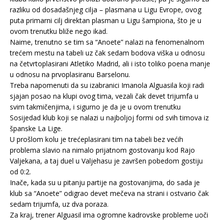
razliku od dosadašnjeg cilja – plasmana u Ligu Evrope, ovog
puta primarni cilj direktan plasman u Ligu šampiona, što je u
ovom trenutku bliže nego ikad.
Naime, trenutno se tim sa “Anoete” nalazi na fenomenalnom
trećem mestu na tabeli uz čak sedam bodova viška u odnosu
na četvrtoplasirani Atletiko Madrid, ali i isto toliko poena manje
u odnosu na prvoplasiranu Barselonu.
Treba napomenuti da su izabranici Imanola Alguasila koji radi
sjajan posao na klupi ovog tima, vezali čak devet trijumfa u
svim takmičenjima, i sigurno je da je u ovom trenutku
Sosijedad klub koji se nalazi u najboljoj formi od svih timova iz
španske La Lige.
U prošlom kolu je trećeplasirani tim na tabeli bez većih
problema slavio na nimalo prijatnom gostovanju kod Rajo
Valjekana, a taj duel u Valjehasu je završen pobedom gostiju
od 0:2.
Inače, kada su u pitanju partije na gostovanjima, do sada je
klub sa “Anoete” odigrao devet mečeva na strani i ostvario čak
sedam trijumfa, uz dva poraza.
Za kraj, trener Alguasil ima ogromne kadrovske probleme uoči