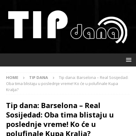
HOME
TIP DANA
Tip dana: Barselona – Real Sosijedad:
Oba tima blistaju u poslednje vreme! Ko će u polufinale Kupa
Kralja?
Tip dana: Barselona – Real
Sosijedad: Oba tima blistaju u
poslednje vreme! Ko će u
polufinale Kupa Kralja?