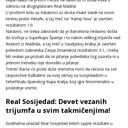
odnosu na drugoplasirani Real Madrid.
U prošlom kolu su Katalonci uz dosta muke slavili na svom
terenu protiv Hetafe, a taj meč na “Kamp Nou” je završen
rezultatom 1:0.
Naravno, ne treba zaboraviti da je Barselona nedavno došla
do trofeja u Superkupu Španije i to nakon velikog trijumfa nad
Realom iz Madrida, a taj meč u Saudijskoj Arabiji je završen
pobedom izabranika Ćavija Ernandeza rezultatom 3:1, i treba
biti realan pa priznati da se pitanje pobednika tog susreta ni u
jednom trenutku nije dovodilo u pitanje.
Trener Barse će posle duže vremena moći da računa na sve
raspoložive fudbalere za ovaj okršaj sa Sosijedadom u
četvrtfinalu španskog Kupa Kralja, koji igra fenomenalno u
poslednje vreme.
Real Sosijedad: Devet vezanih
trijumfa u svim takmičenjima!
Godinama unazad Real Sosijedad beleži sjajne rezultate u