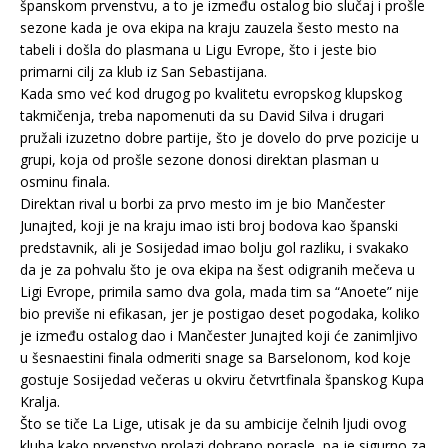
španskom prvenstvu, a to je između ostalog bio slučaj i prošle
sezone kada je ova ekipa na kraju zauzela šesto mesto na
tabeli i došla do plasmana u Ligu Evrope, što i jeste bio
primarni cilj za klub iz San Sebastijana.
Kada smo već kod drugog po kvalitetu evropskog klupskog
takmičenja, treba napomenuti da su David Silva i drugari
pružali izuzetno dobre partije, što je dovelo do prve pozicije u
grupi, koja od prošle sezone donosi direktan plasman u
osminu finala.
Direktan rival u borbi za prvo mesto im je bio Mančester
Junajted, koji je na kraju imao isti broj bodova kao španski
predstavnik, ali je Sosijedad imao bolju gol razliku, i svakako
da je za pohvalu što je ova ekipa na šest odigranih mečeva u
Ligi Evrope, primila samo dva gola, mada tim sa “Anoete” nije
bio previše ni efikasan, jer je postigao deset pogodaka, koliko
je između ostalog dao i Mančester Junajted koji će zanimljivo
u šesnaestini finala odmeriti snage sa Barselonom, kod koje
gostuje Sosijedad večeras u okviru četvrtfinala španskog Kupa
Kralja.
Što se tiče La Lige, utisak je da su ambicije čelnih ljudi ovog
kluba kako prvenstvo prolazi dobrano porasle, pa je sigurno za