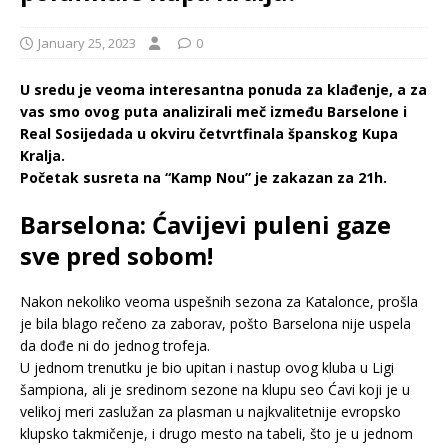
January 25, 2023
0
U sredu je veoma interesantna ponuda za klađenje, a za
vas smo ovog puta analizirali meč između Barselone i
Real Sosijedada u okviru četvrtfinala španskog Kupa
Kralja.
Početak susreta na “Kamp Nou” je zakazan za 21h.
Barselona: Ćavijevi puleni gaze
sve pred sobom!
Nakon nekoliko veoma uspešnih sezona za Katalonce, prošla
je bila blago rečeno za zaborav, pošto Barselona nije uspela
da dođe ni do jednog trofeja.
U jednom trenutku je bio upitan i nastup ovog kluba u Ligi
šampiona, ali je sredinom sezone na klupu seo Ćavi koji je u
velikoj meri zaslužan za plasman u najkvalitetnije evropsko
klupsko takmičenje, i drugo mesto na tabeli, što je u jednom