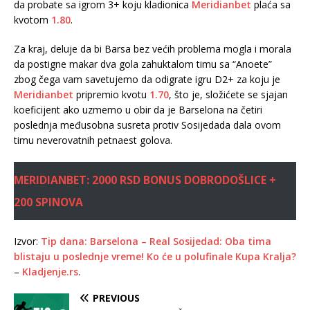
da probate sa igrom 3+ koju kladionica
Meridianbet
plaća sa
kvotom
1.80
.
Za kraj, deluje da bi Barsa bez većih problema mogla i morala
da postigne makar dva gola zahuktalom timu sa “Anoete”
zbog čega vam savetujemo da odigrate igru D2+ za koju je
Meridianbet
pripremio kvotu
1.70
, što je, složićete se sjajan
koeficijent ako uzmemo u obir da je Barselona na četiri
poslednja međusobna susreta protiv Sosijedada dala ovom
timu neverovatnih petnaest golova.
MERIDIANBET: 2000 RSD BONUS DOBRODOŠLICE +
200 SPINOVA
Izvor:
Tip dana: Barselona – Real Sosijedad: Oba tima
blistaju u poslednje vreme! Ko će u polufinale Kupa Kralja?
–
Kladjenje.rs
.
PREVIOUS