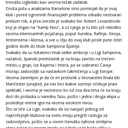
trenutku izgledalo kao veoma težak zadatak.
Dosta puta u analizama Barselone smo pominjali da je ovaj
klub i pored ogromnih finansijskih problema odradio nestvaran
prelazni rok, a prva zvezda je svakako bio Robert Levandovski
koji je stigao na “Kamp Nou”, a uz njega je tu bilo još nekoliko
veoma interesantnih pojačanja, poput Kundea, Rafinje, Kesija,
Kristensena i Alonsa, a sve u cilju do ovaj klub posle pune četiri
godine dođe do titule šampiona Španije.
Svakako da su Katalonci imali velike ambicije i u Ligi šampiona,
nažalost, španski predstavnik je na kraju završio na trećem
mestu u grupi, iza Bajerna i Intera, pa se izabranici Ćavija
moraju zadovoljiti sa nastavkom takmičenja u Ligi Evrope.
Veoma zanimljivo je da će im protivnik u šesnaestini finala biti
Mančester Junajted, pa nas bez ikakve sumnje očekuje pravi
spektakl, i veoma je neizvesno ko od ova dva tima će na kraju
doći do prolaska u narednu fazu, pošto i jedna i druga ekipa u
poslednje vreme igra na veoma visokom nivou.
Što se tiče La Lige, svakako da svi navijači jednog od
najtrofejnijih klubova na svetu imaju pregršt razloga za
zadovoljstvo, pošto se u ovom trenutku njihova omiljena
ekipa nalazi na prvom mestu na tabeli uz tri boda viška u