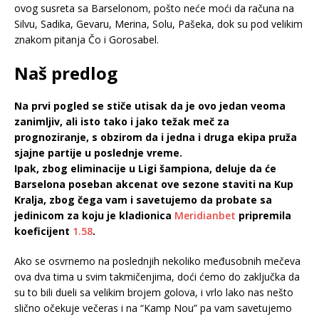
ovog susreta sa Barselonom, pošto neće moći da računa na
Silvu, Sadika, Gevaru, Merina, Solu, Pašeka, dok su pod velikim
znakom pitanja Čo i Gorosabel.
Naš predlog
Na prvi pogled se stiče utisak da je ovo jedan veoma
zanimljiv, ali isto tako i jako težak meč za
prognoziranje, s obzirom da i jedna i druga ekipa pruža
sjajne partije u poslednje vreme.
Ipak, zbog eliminacije u Ligi šampiona, deluje da će
Barselona poseban akcenat ove sezone staviti na Kup
Kralja, zbog čega vam i savetujemo da probate sa
jedinicom za koju je kladionica
Meridianbet
pripremila
koeficijent
1.58
.
Ako se osvrnemo na poslednjih nekoliko međusobnih mečeva
ova dva tima u svim takmičenjima, doći ćemo do zaključka da
su to bili dueli sa velikim brojem golova, i vrlo lako nas nešto
slično očekuje večeras i na “Kamp Nou” pa vam savetujemo