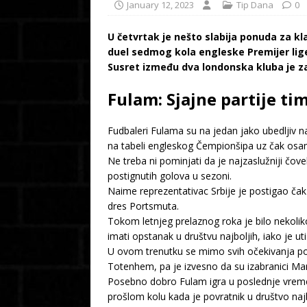
January 12, 2023
Tip Dana
0
U četvrtak je nešto slabija ponuda za kl
duel sedmog kola engleske Premijer lige
Susret između dva londonska kluba je z
Fulam: Sjajne partije ti
Fudbaleri Fulama su na jedan jako ubedljiv n
na tabeli engleskog Čempionšipa uz čak osam
Ne treba ni pominjati da je najzaslužniji čov
postignutih golova u sezoni.
Naime reprezentativac Srbije je postigao čak
dres Portsmuta.
Tokom letnjeg prelaznog roka je bilo nekoliko
imati opstanak u društvu najboljih, iako je ut
U ovom trenutku se mimo svih očekivanja po
Totenhem, pa je izvesno da su izabranici Mark
Posebno dobro Fulam igra u poslednje vreme, p
prošlom kolu kada je povratnik u društvo najb