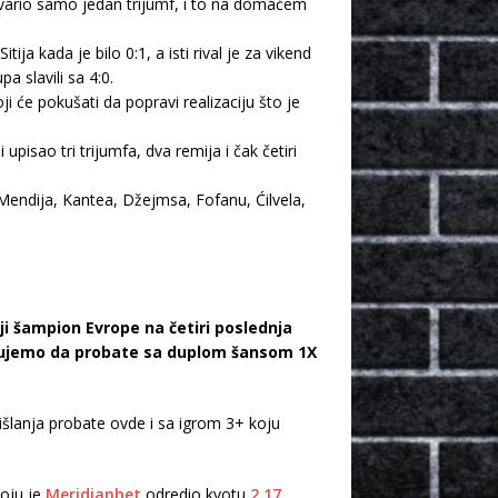
vario samo jedan trijumf, i to na domaćem
 kada je bilo 0:1, a isti rival je za vikend
 slavili sa 4:0.
i će pokušati da popravi realizaciju što je
pisao tri trijumfa, dva remija i čak četiri
 Mendija, Kantea, Džejmsa, Fofanu, Ćilvela,
ji šampion Evrope na četiri poslednja
ručujemo da probate sa duplom šansom 1X
šlanja probate ovde i sa igrom 3+ koju
koju je
Meridianbet
odredio kvotu
2.17
.