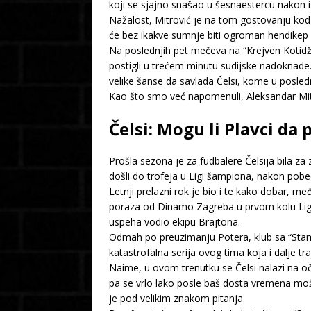
koji se sjajno snašao u šesnaestercu nakon iz
Nažalost, Mitrović je na tom gostovanju kod
će bez ikakve sumnje biti ogroman hendikep 
Na poslednjih pet mečeva na “Krejven Kotidž
postigli u trećem minutu sudijske nadoknade. 
velike šanse da savlada Čelsi, kome u posle
Kao što smo već napomenuli, Aleksandar Mitro
Čelsi: Mogu li Plavci da
Prošla sezona je za fudbalere Čelsija bila za
došli do trofeja u Ligi šampiona, nakon pob
Letnji prelazni rok je bio i te kako dobar, me
poraza od Dinamo Zagreba u prvom kolu Lige
uspeha vodio ekipu Brajtona.
Odmah po preuzimanju Potera, klub sa “Stamf
katastrofalna serija ovog tima koja i dalje tra
Naime, u ovom trenutku se Čelsi nalazi na 
pa se vrlo lako posle baš dosta vremena mož
je pod velikim znakom pitanja.