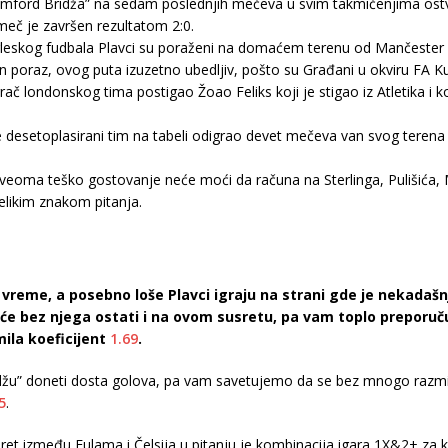
tamford Bridža” na sedam poslednjih mečeva u svim takmičenjima ost
 meč je završen rezultatom 2:0.
eskog fudbala Plavci su poraženi na domaćem terenu od Mančester Sitija
poraz, ovog puta izuzetno ubedljiv, pošto su Građani u okviru FA Kupa
č londonskog tima postigao Žoao Feliks koji je stigao iz Atletika i koj
e desetoplasirani tim na tabeli odigrao devet mečeva van svog terena i u
o veoma teško gostovanje neće moći da računa na Sterlinga, Pulišića,
elikim znakom pitanja.
 vreme, a posebno loše Plavci igraju na strani gde je nekadašn
da će bez njega ostati i na ovom susretu, pa vam toplo prepo
ila koeficijent
1.69
.
idžu” doneti dosta golova, pa vam savetujemo da se bez mnogo razmi
5
.
sret između Fulama i Čelsija u pitanju je kombinacija igara 1X&2+ za 