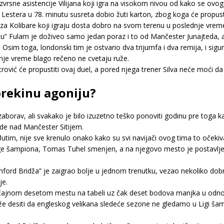
vrsne asistencije Vilijana koji igra na visokom nivou od kako se ovog l
 Lestera u 78. minutu susreta dobio žuti karton, zbog koga će propus
za Kolibare koji igraju dosta dobro na svom terenu u poslednje vrem
u” Fulam je doživeo samo jedan poraz i to od Mančester Junajteda, a
Osim toga, londonski tim je ostvario dva trijumfa i dva remija, i sigu
dnje vreme blago rečeno ne cvetaju ruže.
vić će propustiti ovaj duel, a pored njega trener Silva neće moći da
 prekinu agoniju?
 zaborav, ali svakako je bilo izuzetno teško ponoviti godinu pre toga 
ede nad Mančester Sitijem.
đutim, nije sve krenulo onako kako su svi navijači ovog tima to očekiv
 šampiona, Tomas Tuhel smenjen, a na njegovo mesto je postavljen
ord Bridža” je zaigrao bolje u jednom trenutku, vezao nekoliko dobri
je.
očajnom desetom mestu na tabeli uz čak deset bodova manjka u odnos
e desiti da engleskog velikana sledeće sezone ne gledamo u Ligi šamp