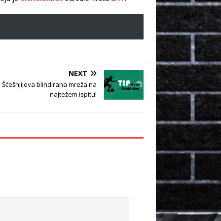
NEXT
: Šćešnjijeva blindirana mreža na
najtežem ispitu!