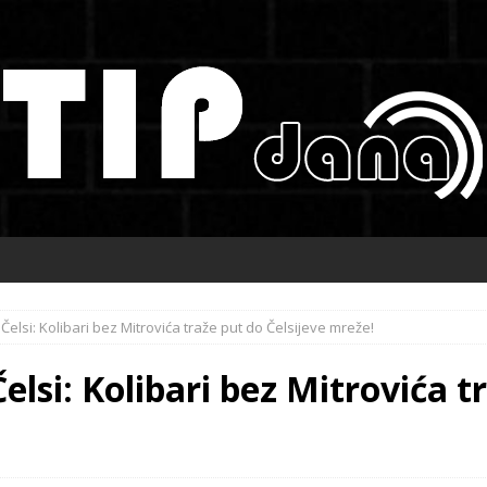
Čelsi: Kolibari bez Mitrovića traže put do Čelsijeve mreže!
elsi: Kolibari bez Mitrovića t