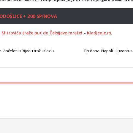
ODOŠLICE + 200 SPINOVA
z Mitrovića traže put do Čelsijeve mreže!
–
Kladjenje.rs
.
 Anćeloti u Rijadu traži izlaz iz
Tip dana: Napoli – Juventus