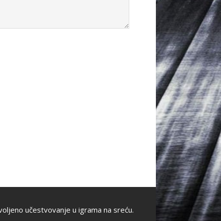
oljeno učestvovanje u igrama na sreću.