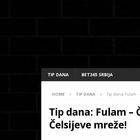
TIP DANA
BET365 SRBIJA
HOME
TIP DANA
Tip dana: Fulam – 
Tip dana: Fulam – Č
Čelsijeve mreže!