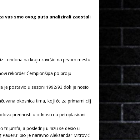
za vas smo ovog puta analizirali zaostali
im iz Londona na kraju završio na prvom mestu
o novi rekorder Čempionšipa po broju
ga je postavio u sezoni 1992/93 dok je nosio
čuvana okosnica tima, koji će za primarni cilj
odova prednosti u odnosu na petoplasirani
 trijumfa, a poslednji u nizu se desio u
ng Paueru” bio je naravno Aleksandar Mitrović