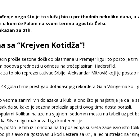
ađenje nego što je to slučaj bio u prethodnih nekoliko dana, a 
 u kom će Fulam na svom terenu ugostiti Čelsi.
akazan za 21h.
ma sa “Krejven Kotidža”!
ačin prošle sezone došli do plasmana u Premijer ligu i to pošto je t
 bodova prednosti u odnosu na trećeplasirani Hadersfild.
ek za to bio reprezentativac Srbije, Aleksandar Mitrović koji je posta
 43 gola i time prestigao dotadašnjeg rekordera Gaja Vitingema koji 
 veoma zanimljivih dolazaka u klub, a ono što je najbitnije je da je sa
isak da su kako je sezona prolazila apetiti ovog tima dosta porasli.
pularni Kolibari nalaze na sjajnom sedomm mestu na tabeli uz pet b
a Silve u igri makar za Ligu konferencije.
ošto je tim iz Londona na tri poslednja susreta zabeležio isto toliko
oljih slavio na gostovanju kod Lestera sa 0:1, a jedini strelac na “Ki