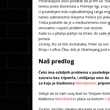
Poražavajuće zvuči podatak da je tim sa “S
terenu protiv Bornmuta u Premijer ligi, a taj
U poslednjem kolu najkvalitetnijeg ranga engl
naneo izabranicima Grejema Potera još jedan 
Treba podsetiti da je u međuvremenu novi igra
verovatno i najveći problem ove sezone.
Kada su u pitanju partije na strani, do sada j
poraza.
Za kraj, što se tiče izostanaka, Poter za ov
Broju i Loftus-Čika, dok je Obamejang pod v
Naš predlog
Čelsi ima ozbiljnih problema u poslednje
susreta bez trijumfa, i mišljenja smo 
za koju je kladionica
Meridianbet
priprem
Deluje da će nam ovaj duel na “Krejven Kot
kladionica
Meridianbet
plaća sa kvotom
1.8
Za kraj, možda i idealna igra kada je ovaj su