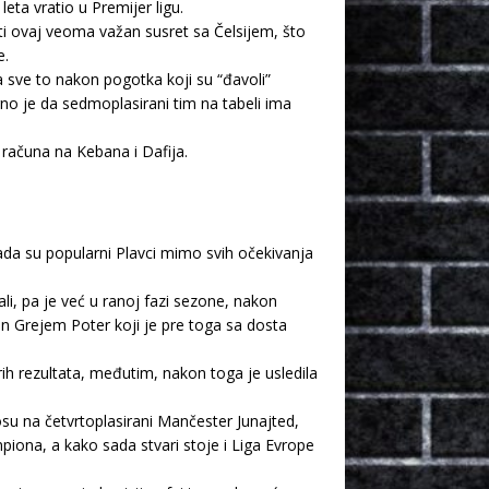
eta vratio u Premijer ligu.
ti ovaj veoma važan susret sa Čelsijem, što
e.
 sve to nakon pogotka koji su “đavoli”
rno je da sedmoplasirani tim na tabeli ima
 računa na Kebana i Dafija.
kada su popularni Plavci mimo svih očekivanja
ali, pa je već u ranoj fazi sezone, nakon
 Grejem Poter koji je pre toga sa dosta
h rezultata, međutim, nakon toga je usledila
u na četvrtoplasirani Mančester Junajted,
iona, a kako sada stvari stoje i Liga Evrope