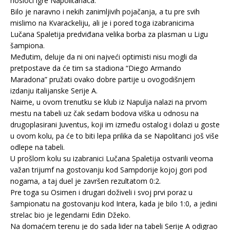
nosioci igre Napolitanaca.
Bilo je naravno i nekih zanimljivih pojačanja, a tu pre svih
mislimo na Kvarackeliju, ali je i pored toga izabranicima
Lučana Spaletija predviđana velika borba za plasman u Ligu
šampiona.
Međutim, deluje da ni oni najveći optimisti nisu mogli da
pretpostave da će tim sa stadiona “Diego Armando
Maradona” pružati ovako dobre partije u ovogodišnjem
izdanju italijanske Serije A.
Naime, u ovom trenutku se klub iz Napulja nalazi na prvom
mestu na tabeli uz čak sedam bodova viška u odnosu na
drugoplasirani Juventus, koji im između ostalog i dolazi u goste
u ovom kolu, pa će to biti lepa prilika da se Napolitanci još više
odlepe na tabeli.
U prošlom kolu su izabranici Lučana Spaletija ostvarili veoma
važan trijumf na gostovanju kod Sampdorije kojoj gori pod
nogama, a taj duel je završen rezultatom 0:2.
Pre toga su Osimen i drugari doživeli i svoj prvi poraz u
šampionatu na gostovanju kod Intera, kada je bilo 1:0, a jedini
strelac bio je legendarni Edin Džeko.
Na domaćem terenu je do sada lider na tabeli Serije A odigrao