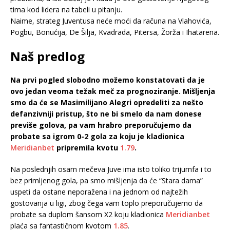
tima kod lidera na tabeli u pitanju.
Naime, strateg Juventusa neće moći da računa na Vlahovića,
Pogbu, Bonućija, De Šilja, Kvadrada, Pitersa, Žorža i Ihatarena.
Naš predlog
Na prvi pogled slobodno možemo konstatovati da je
ovo jedan veoma težak meč za prognoziranje. Mišljenja
smo da će se Masimilijano Alegri opredeliti za nešto
defanzivniji pristup, što ne bi smelo da nam donese
previše golova, pa vam hrabro preporučujemo da
probate sa igrom 0-2 gola za koju je kladionica
Meridianbet
pripremila kvotu
1.79
.
Na poslednjih osam mečeva Juve ima isto toliko trijumfa i to
bez primljenog gola, pa smo mišljenja da će “Stara dama”
uspeti da ostane neporažena i na jednom od najtežih
gostovanja u ligi, zbog čega vam toplo preporučujemo da
probate sa duplom šansom X2 koju kladionica
Meridianbet
plaća sa fantastičnom kvotom
1.85
.