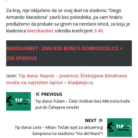
Za kraj, nije isključeno da se ovaj duel na stadionu “Diego
Armando Maradona” završi bez pobednika, pa vam hrabro
predlažemo da probate sa igrom na nerešeni ishod, za koju je
kladionica
Meridianbet
odredila koeficijent
3.40
.
MERIDIANBET: 2000 RSD BONUS DOBRODOŠLICE +
200 SPINOVA
Izvor:
Tip dana: Napoli – Juventus: Šćešnjijeva blindirana
mreža na najtežem ispitu!
–
Kladjenje.rs
.
PREVIOUS
Tip dana: Fulam – Čelsi: Kolibari bez Mitrovića traže
put do Čelsijeve mreže!
NEXT
Tip dana: Leće – Milan: Težak ispit za aktuelnog
šampiona na stadionu “Via del Mare”!