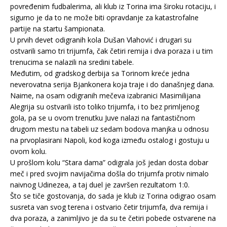
povređenim fudbalerima, ali klub iz Torina ima široku rotaciju, i
sigurno je da to ne može biti opravdanje za katastrofalne
partije na startu šampionata.
U prvih devet odigranih kola Dušan Vlahović i drugari su
ostvarili samo tri trijumfa, čak četiri remija i dva poraza i u tim
trenucima se nalazili na sredini tabele.
Međutim, od gradskog derbija sa Torinom kreće jedna
neverovatna serija Bjankonera koja traje i do današnjeg dana.
Naime, na osam odigranih mečeva izabranici Masimilijana
Alegrija su ostvarili isto toliko trijumfa, i to bez primljenog
gola, pa se u ovom trenutku Juve nalazi na fantastičnom
drugom mestu na tabeli uz sedam bodova manjka u odnosu
na prvoplasirani Napoli, kod koga između ostalog i gostuju u
ovom kolu.
U prošlom kolu “Stara dama” odigrala još jedan dosta dobar
meč i pred svojim navijačima došla do trijumfa protiv nimalo
naivnog Udinezea, a taj duel je završen rezultatom 1:0.
Što se tiče gostovanja, do sada je klub iz Torina odigrao osam
susreta van svog terena i ostvario četir trijumfa, dva remija i
dva poraza, a zanimljivo je da su te četiri pobede ostvarene na