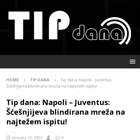
HOME
TIP DANA
Tip dana: Napoli – Juventus:
Šćešnjijeva blindirana mreža na najtežem ispitu!
Tip dana: Napoli – Juventus:
Šćešnjijeva blindirana mreža na
najtežem ispitu!
January 13, 2023
0