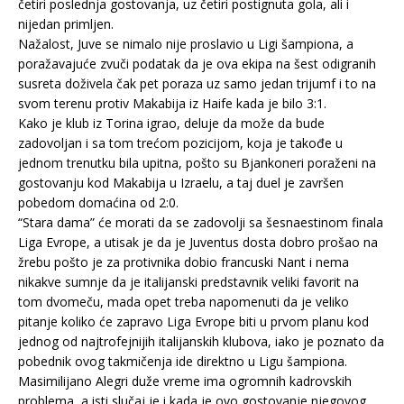
četiri poslednja gostovanja, uz četiri postignuta gola, ali i
nijedan primljen.
Nažalost, Juve se nimalo nije proslavio u Ligi šampiona, a
poražavajuće zvuči podatak da je ova ekipa na šest odigranih
susreta doživela čak pet poraza uz samo jedan trijumf i to na
svom terenu protiv Makabija iz Haife kada je bilo 3:1.
Kako je klub iz Torina igrao, deluje da može da bude
zadovoljan i sa tom trećom pozicijom, koja je takođe u
jednom trenutku bila upitna, pošto su Bjankoneri poraženi na
gostovanju kod Makabija u Izraelu, a taj duel je završen
pobedom domaćina od 2:0.
“Stara dama” će morati da se zadovolji sa šesnaestinom finala
Liga Evrope, a utisak je da je Juventus dosta dobro prošao na
žrebu pošto je za protivnika dobio francuski Nant i nema
nikakve sumnje da je italijanski predstavnik veliki favorit na
tom dvomeču, mada opet treba napomenuti da je veliko
pitanje koliko će zapravo Liga Evrope biti u prvom planu kod
jednog od najtrofejnijih italijanskih klubova, iako je poznato da
pobednik ovog takmičenja ide direktno u Ligu šampiona.
Masimilijano Alegri duže vreme ima ogromnih kadrovskih
problema, a isti slučaj je i kada je ovo gostovanje njegovog