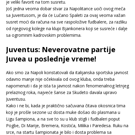
je veliki favorit na tom susretu.
Još jedna veoma dobar stvar za Napolitance uoči ovog meča
sa Juventusom, je da će Lučano Spaleti za ovaj veoma važan
susret moći da računa na sve raspoložive fudbalere, za razliku
od njegovog kolege na klupi Bjankonera koji se susreće i dalje
sa ogromnim kadrovskim problemima.
Juventus: Neverovatne partije
Juvea u poslednje vreme!
Ako smo za Napoli konstatovali da italijanska sportska javnost
odavno manje nije očekivala od ovog kluba, onda treba
napomenuti i da je ista ta javnost nakon fenomenalnog letnjeg
prelaznog roka, najveće šanse za Skudeto davala upravo
Juventusu.
Kako i ne bi, kada je praktično sačuvana čitava okosnica tima
koji je prošle sezone uz dosta muke došao do plasmana u
Ligu šampiona, a na sve to su u klub stigli i fudbaleri poput
Pogbe, Di Marije, Bremera, Kostića, Milika i Paredesa. Ruku na
srce, na startu šampionata je bilo i dosta problema sa