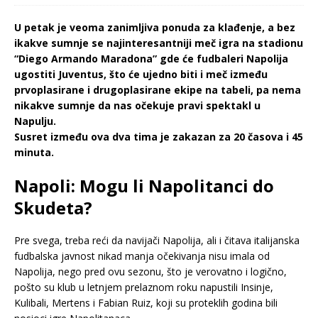
U petak je veoma zanimljiva ponuda za klađenje, a bez
ikakve sumnje se najinteresantniji meč igra na stadionu
“Diego Armando Maradona” gde će fudbaleri Napolija
ugostiti Juventus, što će ujedno biti i meč između
prvoplasirane i drugoplasirane ekipe na tabeli, pa nema
nikakve sumnje da nas očekuje pravi spektakl u
Napulju.
Susret između ova dva tima je zakazan za 20 časova i 45
minuta.
Napoli: Mogu li Napolitanci do
Skudeta?
Pre svega, treba reći da navijači Napolija, ali i čitava italijanska
fudbalska javnost nikad manja očekivanja nisu imala od
Napolija, nego pred ovu sezonu, što je verovatno i logično,
pošto su klub u letnjem prelaznom roku napustili Insinje,
Kulibali, Mertens i Fabian Ruiz, koji su proteklih godina bili