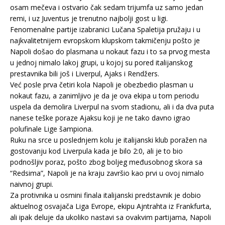
osam mečeva i ostvario čak sedam trijumfa uz samo jedan
remi, i uz Juventus je trenutno najbolji gost u ligi.
Fenomenalne partije izabranici Lučana Spaletija pružaju i u
najkvalitetnijem evropskom klupskom takmičenju pošto je
Napoli došao do plasmana u nokaut fazu i to sa prvog mesta
u jednoj nimalo lakoj grupi, u kojoj su pored italijanskog
prestavnika bili još i Liverpul, Ajaks i Rendžers.
Već posle prva četiri kola Napoli je obezbedio plasman u
nokaut fazu, a zanimljivo je da je ova ekipa u tom periodu
uspela da demolira Liverpul na svom stadionu, ali i da dva puta
nanese teške poraze Ajaksu koji je ne tako davno igrao
polufinale Lige šampiona.
Ruku na srce u poslednjem kolu je italijanski klub poražen na
gostovanju kod Liverpula kada je bilo 2:0, ali je to bio
podnošljiv poraz, pošto zbog boljeg međusobnog skora sa
“Redsima”, Napoli je na kraju završio kao prvi u ovoj nimalo
naivnoj grupi.
Za protivnika u osmini finala italijanski predstavnik je dobio
aktuelnog osvajača Liga Evrope, ekipu Ajntrahta iz Frankfurta,
ali ipak deluje da ukoliko nastavi sa ovakvim partijama, Napoli