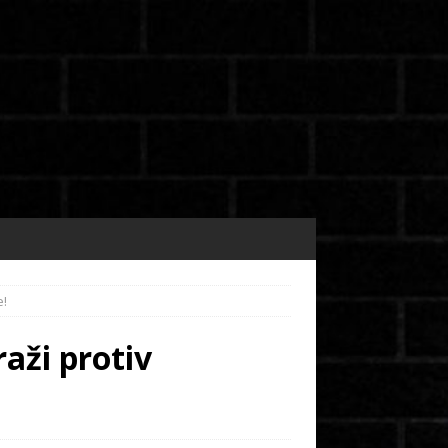
e!
aži protiv