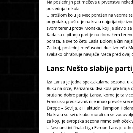
Na poslednjih pet mečeva u prvenstvu nekadaš
poslednja tri kola.
U prošlom kolu je Mec poražen na veoma teš
pogodaka, pošto je na kraju najprijatnije iz
svom terenu protiv Monaka, koji je slavio sa 
Kada su u pitanju partije na domaćem terenu
poraza, a sve to četu Lasla Bolonija čini n
Za kraj, poslednji međusobni duel između Me
svakako ohrabruje navijače Meca pred ovaj d
Lans: Nešto slabije part
Iza Lansa je jedna spektakularna sezona, u k
Ruku na srce, Parižani su dva kola pre kraja
brutalno dobre partija Lansa, kome je ta vi
Francuski predstavnik nije imao previše sreće 
Evrope – Sevilja, ali i aktuelni šampion Hola
Na kraju su svi u klubu morali da se zadovolje
za koju je evropska sezona mimo svih očeki
U šesnaestini finala Liga Evrope Lans je odme