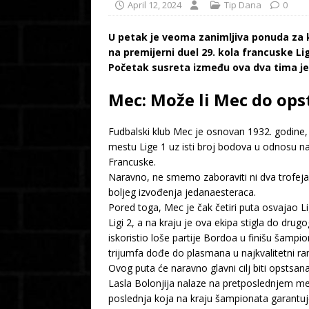
April 12, 2024
Tip Dana
0
U petak je veoma zanimljiva ponuda za k
na premijerni duel 29. kola francuske Li
Početak susreta između ova dva tima j
Mec: Može li Mec do op
Fudbalski klub Mec je osnovan 1932. godine, 
mestu Lige 1 uz isti broj bodova u odnosu na
Francuske.
Naravno, ne smemo zaboraviti ni dva trofeja 
boljeg izvođenja jedanaesteraca.
Pored toga, Mec je čak četiri puta osvajao Li
Ligi 2, a na kraju je ova ekipa stigla do dru
iskoristio loše partije Bordoa u finišu šampi
trijumfa dođe do plasmana u najkvalitetni ran
Ovog puta će naravno glavni cilj biti opstsan
Lasla Bolonjija nalaze na pretposlednjem me
poslednja koja na kraju šampionata garantuje