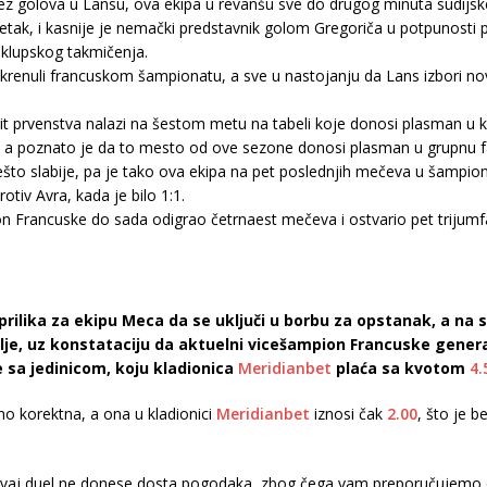
z golova u Lansu, ova ekipa u revanšu sve do drugog minuta sudijske 
k, i kasnije je nemački predstavnik golom Gregoriča u potpunosti pr
 klupskog takmičenja.
 okrenuli francuskom šampionatu, a sve u nastojanju da Lans izbori n
 prvenstva nalazi na šestom metu na tabeli koje donosi plasman u kv
 a poznato je da to mesto od ove sezone donosi plasman u grupnu f
što slabije, pa je tako ova ekipa na pet poslednjih mečeva u šampiona
tiv Avra, kada je bilo 1:1.
Francuske do sada odigrao četrnaest mečeva i ostvario pet trijumfa, i
 prilika za ekipu Meca da se uključi u borbu za opstanak, a na
olje, uz konstataciju da aktuelni vicešampion Francuske gener
sa jedinicom, koju kladionica
Meridianbet
plaća sa kvotom
4.
no korektna, a ona u kladionici
Meridianbet
iznosi čak
2.00
, što je b
 ovaj duel ne donese dosta pogodaka, zbog čega vam preporučujemo d