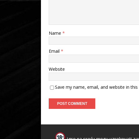
Name
*
Email
*
Website
Save my name, email, and website in this
Igre na sreću mogu uzrokovati za