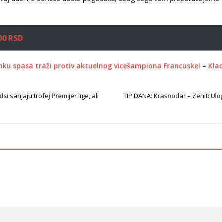
00 RSD
ku spasa traži protiv aktuelnog vicešampiona Francuske!
–
Klad
si sanjaju trofej Premijer lige, ali
TIP DANA: Krasnodar – Zenit: Ulog