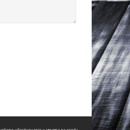
oljeno učestvovanje u igrama na sreću.