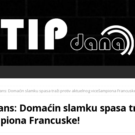
Lans: Domaćin slamku spasa traži protiv aktuelnog vicešampiona Francusk
ans: Domaćin slamku spasa tr
piona Francuske!