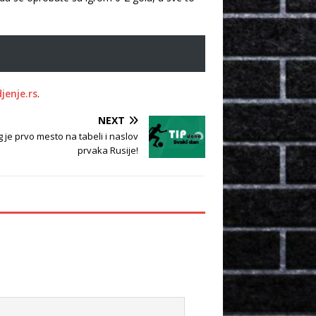
jenje.rs
.
NEXT
 je prvo mesto na tabeli i naslov
prvaka Rusije!