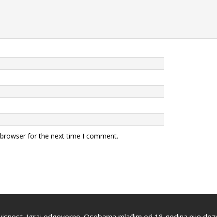
 browser for the next time I comment.
visnost. Igraj odgovorno. Osobama mlađim od 18 godina nije dozv