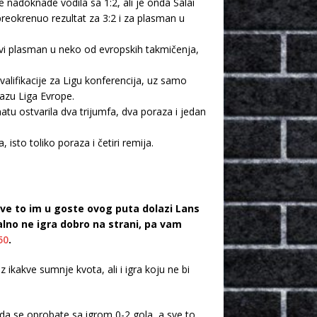
nadoknade vodila sa 1:2, ali je onda Salai
eokrenuo rezultat za 3:2 i za plasman u
ovi plasman u neko od evropskih takmičenja,
alifikacije za Ligu konferencija, uz samo
azu Liga Evrope.
tu ostvarila dva trijumfa, dva poraza i jedan
sto toliko poraza i četiri remija.
 sve to im u goste ovog puta dolazi Lans
alno ne igra dobro na strani, pa vam
50
.
ez ikakve sumnje kvota, ali i igra koju ne bi
a se oprobate sa igrom 0-2 gola, a sve to