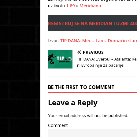
uz kvotu
1.89
u
Meridianu
.
REGISTRUJ SE NA MERIDIAN I UZMI 40
Izvor:
TIP DANA: Mec – Lans: Domaćin slam
PREVIOUS
TIP DANA: Liverpul – Atalanta: Red
ni Evropa nije za bacanje!
BE THE FIRST TO COMMENT
Leave a Reply
Your email address will not be published.
Comment