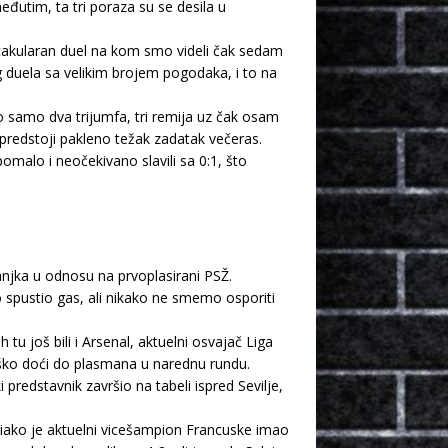
đutim, ta tri poraza su se desila u
takularan duel na kom smo videli čak sedam
g duela sa velikim brojem pogodaka, i to na
 samo dva trijumfa, tri remija uz čak osam
predstoji pakleno težak zadatak večeras.
malo i neočekivano slavili sa 0:1, što
anjka u odnosu na prvoplasirani PSŽ.
o spustio gas, ali nikako ne smemo osporiti
tu još bili i Arsenal, aktuelni osvajač Liga
teško doći do plasmana u narednu rundu.
 predstavnik završio na tabeli ispred Sevilje,
, iako je aktuelni vicešampion Francuske imao