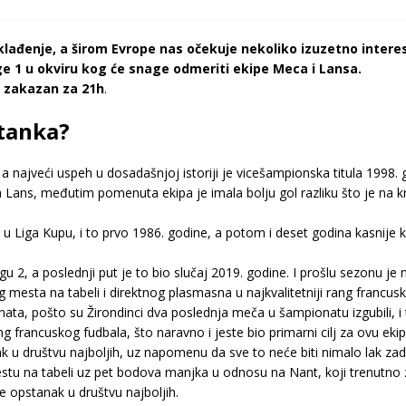
lađenje, a širom Evrope nas očekuje nekoliko izuzetno interes
ge 1 u okviru kog će snage odmeriti ekipe Meca i Lansa.
e zakazan za 21h
.
stanka?
a najveći uspeh u dosadašnjoj istoriji je vicešampionska titula 1998.
 Lans, međutim pomenuta ekipa je imala bolju gol razliku što je na kr
u Liga Kupu, i to prvo 1986. godine, a potom i deset godina kasnije 
gu 2, a poslednji put je to bio slučaj 2019. godine. I prošlu sezonu 
gog mesta na tabeli i direktnog plasmasna u najkvalitetniji rang francu
onata, pošto su Žirondinci dva poslednja meča u šampionatu izgubili, i 
g francuskog fudbala, što naravno i jeste bio primarni cilj za ovu ekip
ak u društvu najboljih, uz napomenu da sve to neće biti nimalo lak za
stu na tabeli uz pet bodova manjka u odnosu na Nant, koji trenutno z
 opstanak u društvu najboljih.