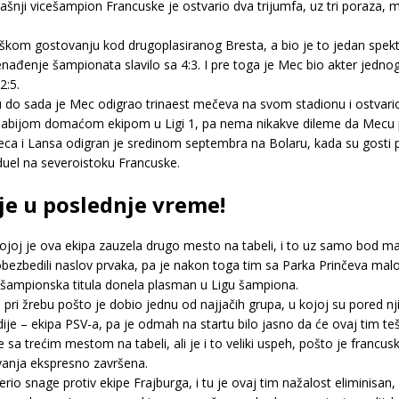
nji vicešampion Francuske je ostvario dva trijumfa, uz tri poraza, me
kom gostovanju kod drugoplasiranog Bresta, a bio je to jedan spek
nenađenje šampionata slavilo sa 4:3. I pre toga je Mec bio akter jedno
2:5.
 do sada je Mec odigrao trinaest mečeva na svom stadionu i ostvario
ajslabijom domaćom ekipom u Ligi 1, pa nema nikakve dileme da Mecu 
ca i Lansa odigran je sredinom septembra na Bolaru, kada su gosti po
uel na severoistoku Francuske.
ije u poslednje vreme!
ojoj je ova ekipa zauzela drugo mesto na tabeli, i to uz samo bod m
 obezbedili naslov prvaka, pa je nakon toga tim sa Parka Prinčeva mal
cešampionska titula donela plasman u Ligu šampiona.
pri žrebu pošto je dobio jednu od najjačih grupa, u kojoj su pored njih 
ndije – ekipa PSV-a, pa je odmah na startu bilo jasno da će ovaj tim 
 sa trećim mestom na tabeli, ali je i to veliki uspeh, pošto je francuski
vanja ekspresno završena.
rio snage protiv ekipe Frajburga, i tu je ovaj tim nažalost eliminisan