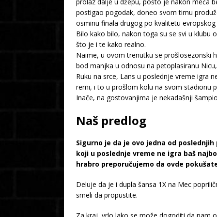
prolaz dalje u džepu, pošto je nakon meča be
postigao pogodak, doneo svom timu produžeta
osminu finala drugog po kvalitetu evropskog
Bilo kako bilo, nakon toga su se svi u klubu
što je i te kako realno.
Naime, u ovom trenutku se prošlosezonski hit
bod manjka u odnosu na petoplasiranu Nicu,
Ruku na srce, Lans u poslednje vreme igra ne
remi, i to u prošlom kolu na svom stadionu pro
Inače, na gostovanjima je nekadašnji šampion 
Naš predlog
Sigurno je da je ovo jedna od poslednjih
koji u poslednje vreme ne igra baš najb
hrabro preporučujemo da ovde pokušate 
Deluje da je i dupla šansa 1X na Mec poprilič
smeli da propustite.
Za kraj, vrlo lako se može dogoditi da nam