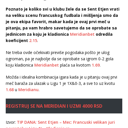
Poznato je koliko svi u klubu žele da se Sent Etjen vrati
na veliku scenu francuskog fudbala i mišljenja smo da
je ova ekipa favorit, makar kada je ovaj prvi meč u
pitanju, pa vam hrabro savetujemo da se oprobate sa
jedinicom za koju je kladionica
Meridianbet
odredila
koeficijent
2.15
.
Ne treba ovde očekivati previše pogodaka pošto je ulog
ogroman, pa je najbolje da se oprobate sa igrom 0-2 gola
koju kladionica
Meridianbet
plaća sa kvotom
1.69
.
Možda i idealna kombinacija igara kada je u pitanju ovaj prvi
meč baraža za ulazak u Ligu 1 je 1X&0-3, a sve to uz kvotu
1.68
u
Meridianu
.
REGISTRUJ SE NA MERIDIAN I UZMI 4000 RSD
Izvor:
TIP DANA: Sent Etjen – Mec: Francuski velikan juri