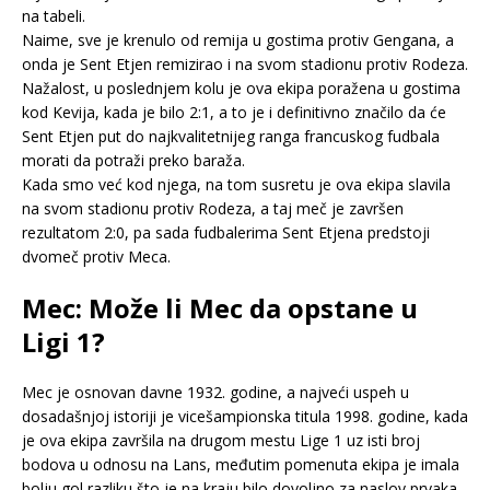
na tabeli.
Naime, sve je krenulo od remija u gostima protiv Gengana, a
onda je Sent Etjen remizirao i na svom stadionu protiv Rodeza.
Nažalost, u poslednjem kolu je ova ekipa poražena u gostima
kod Kevija, kada je bilo 2:1, a to je i definitivno značilo da će
Sent Etjen put do najkvalitetnijeg ranga francuskog fudbala
morati da potraži preko baraža.
Kada smo već kod njega, na tom susretu je ova ekipa slavila
na svom stadionu protiv Rodeza, a taj meč je završen
rezultatom 2:0, pa sada fudbalerima Sent Etjena predstoji
dvomeč protiv Meca.
Mec: Može li Mec da opstane u
Ligi 1?
Mec je osnovan davne 1932. godine, a najveći uspeh u
dosadašnjoj istoriji je vicešampionska titula 1998. godine, kada
je ova ekipa završila na drugom mestu Lige 1 uz isti broj
bodova u odnosu na Lans, međutim pomenuta ekipa je imala
bolju gol razliku što je na kraju bilo dovoljno za naslov prvaka