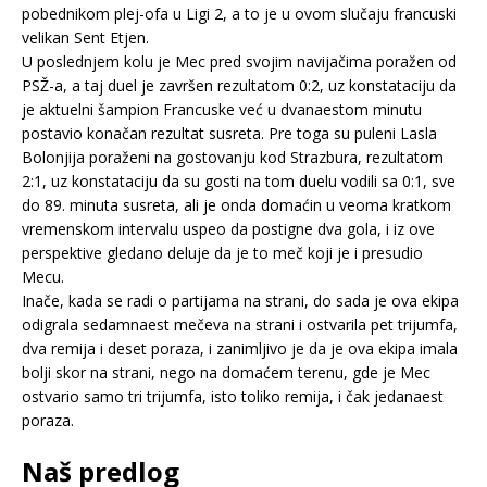
pobednikom plej-ofa u Ligi 2, a to je u ovom slučaju francuski
velikan Sent Etjen.
U poslednjem kolu je Mec pred svojim navijačima poražen od
PSŽ-a, a taj duel je završen rezultatom 0:2, uz konstataciju da
je aktuelni šampion Francuske već u dvanaestom minutu
postavio konačan rezultat susreta. Pre toga su puleni Lasla
Bolonjija poraženi na gostovanju kod Strazbura, rezultatom
2:1, uz konstataciju da su gosti na tom duelu vodili sa 0:1, sve
do 89. minuta susreta, ali je onda domaćin u veoma kratkom
vremenskom intervalu uspeo da postigne dva gola, i iz ove
perspektive gledano deluje da je to meč koji je i presudio
Mecu.
Inače, kada se radi o partijama na strani, do sada je ova ekipa
odigrala sedamnaest mečeva na strani i ostvarila pet trijumfa,
dva remija i deset poraza, i zanimljivo je da je ova ekipa imala
bolji skor na strani, nego na domaćem terenu, gde je Mec
ostvario samo tri trijumfa, isto toliko remija, i čak jedanaest
poraza.
Naš predlog