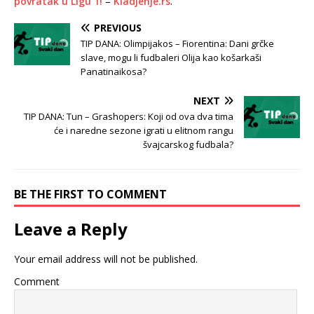
povratak u Ligu 1!
–
Kladjenje.rs
.
PREVIOUS
TIP DANA: Olimpijakos – Fiorentina: Dani grčke
slave, mogu li fudbaleri Olija kao košarkaši
Panatinaikosa?
NEXT
TIP DANA: Tun – Grashopers: Koji od ova dva tima
će i naredne sezone igrati u elitnom rangu
švajcarskog fudbala?
BE THE FIRST TO COMMENT
Leave a Reply
Your email address will not be published.
Comment