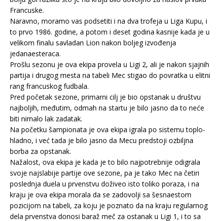
Francuske.
Naravno, moramo vas podsetiti i na dva trofeja u Liga Kupu, i
to prvo 1986. godine, a potom i deset godina kasnije kada je u
velikom finalu savladan Lion nakon boljeg izvođenja
jedanaesteraca.
Prošlu sezonu je ova ekipa provela u Ligi 2, ali je nakon sjajnih
partija i drugog mesta na tabeli Mec stigao do povratka u elitni
rang francuskog fudbala.
Pred početak sezone, primarni cilj je bio opstanak u društvu
najboljih, međutim, odmah na startu je bilo jasno da to neće
biti nimalo lak zadatak.
Na početku šampionata je ova ekipa igrala po sistemu toplo-
hladno, i već tada je bilo jasno da Mecu predstoji ozbiljna
borba za opstanak.
Nažalost, ova ekipa je kada je to bilo najpotrebnije odigrala
svoje najslabije partije ove sezone, pa je tako Mec na četiri
poslednja duela u prvenstvu doživeo isto toliko poraza, i na
kraju je ova ekipa morala da se zadovolji sa šesnaestom
pozicijom na tabeli, za koju je poznato da na kraju regularnog
dela prvenstva donosi baraž meč za ostanak u Ligi 1, i to sa