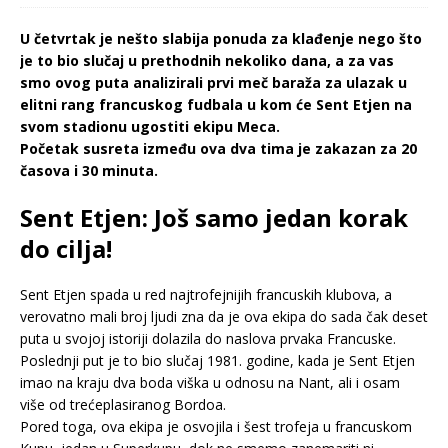
U četvrtak je nešto slabija ponuda za klađenje nego što
je to bio slučaj u prethodnih nekoliko dana, a za vas
smo ovog puta analizirali prvi meč baraža za ulazak u
elitni rang francuskog fudbala u kom će Sent Etjen na
svom stadionu ugostiti ekipu Meca.
Početak susreta između ova dva tima je zakazan za 20
časova i 30 minuta.
Sent Etjen: Još samo jedan korak
do cilja!
Sent Etjen spada u red najtrofejnijih francuskih klubova, a
verovatno mali broj ljudi zna da je ova ekipa do sada čak deset
puta u svojoj istoriji dolazila do naslova prvaka Francuske.
Poslednji put je to bio slučaj 1981. godine, kada je Sent Etjen
imao na kraju dva boda viška u odnosu na Nant, ali i osam
više od trećeplasiranog Bordoa.
Pored toga, ova ekipa je osvojila i šest trofeja u francuskom