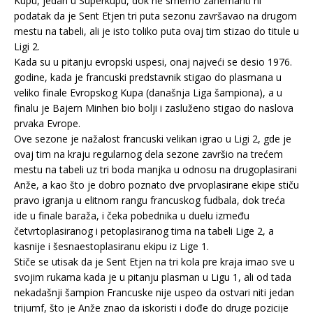
Kupu, jedan u Superkupu, dok ne smemo zanemariti ni
podatak da je Sent Etjen tri puta sezonu završavao na drugom
mestu na tabeli, ali je isto toliko puta ovaj tim stizao do titule u
Ligi 2.
Kada su u pitanju evropski uspesi, onaj najveći se desio 1976.
godine, kada je francuski predstavnik stigao do plasmana u
veliko finale Evropskog Kupa (današnja Liga šampiona), a u
finalu je Bajern Minhen bio bolji i zasluženo stigao do naslova
prvaka Evrope.
Ove sezone je nažalost francuski velikan igrao u Ligi 2, gde je
ovaj tim na kraju regularnog dela sezone završio na trećem
mestu na tabeli uz tri boda manjka u odnosu na drugoplasirani
Anže, a kao što je dobro poznato dve prvoplasirane ekipe stiču
pravo igranja u elitnom rangu francuskog fudbala, dok treća
ide u finale baraža, i čeka pobednika u duelu između
četvrtoplasiranog i petoplasiranog tima na tabeli Lige 2, a
kasnije i šesnaestoplasiranu ekipu iz Lige 1.
Stiče se utisak da je Sent Etjen na tri kola pre kraja imao sve u
svojim rukama kada je u pitanju plasman u Ligu 1, ali od tada
nekadašnji šampion Francuske nije uspeo da ostvari niti jedan
trijumf, što je Anže znao da iskoristi i dođe do druge pozicije