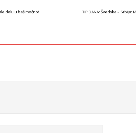
ale deluju baš moćno!
TIP DANA: Švedska – Srbija: M