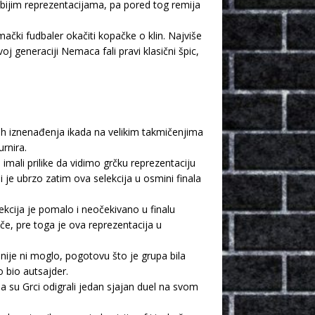
abijim reprezentacijama, pa pored tog remija
mački fudbaler okačiti kopačke o klin. Najviše
 generaciji Nemaca fali pravi klasični špic,
ih iznenađenja ikada na velikim takmičenjima
rnira.
mali prilike da vidimo grčku reprezentaciju
 je ubrzo zatim ova selekcija u osmini finala
ekcija je pomalo i neočekivano u finalu
če, pre toga je ova reprezentacija u
nije ni moglo, pogotovu što je grupa bila
o bio autsajder.
ija su Grci odigrali jedan sjajan duel na svom