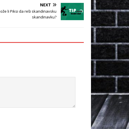
NEXT
ože li Piksi da reši skandinavsku
skandinavku?