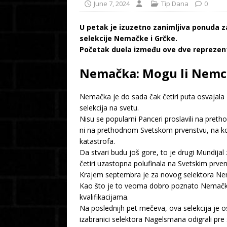
June 7, 2024
Tip Dana
0
U petak je izuzetno zanimljiva ponuda z
selekcije Nemačke i Grčke.
Početak duela između ove dve reprezent
Nemačka: Mogu li Nemci
Nemačka je do sada čak četiri puta osvajala M
selekcija na svetu.
Nisu se popularni Panceri proslavili na preth
ni na prethodnom Svetskom prvenstvu, na ko
katastrofa.
Da stvari budu još gore, to je drugi Mundija
četiri uzastopna polufinala na Svetskim prve
Krajem septembra je za novog selektora Nem
Kao što je to veoma dobro poznato Nemačka 
kvalifikacijama.
Na poslednijh pet mečeva, ova selekcija je os
izabranici selektora Nagelsmana odigrali pre