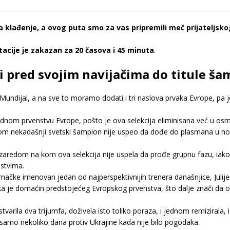
a klađenje, a ovog puta smo za vas pripremili meč prijateljs
acije je zakazan za 20 časova i 45 minuta
.
 pred svojim navijačima do titule ša
undijal, a na sve to moramo dodati i tri naslova prvaka Evrope, pa je
odnom prvenstvu Evrope, pošto je ova selekcija eliminisana već u osmin
m nekadašnji svetski šampion nije uspeo da dođe do plasmana u noka
l zaredom na kom ova selekcija nije uspela da prođe grupnu fazu, iako 
nstvima.
ačke imenovan jedan od najperspektivnijih trenera današnjice, Julij
je domaćin predstojećeg Evropskog prvenstva, što dalje znači da ov
tvarila dva trijumfa, doživela isto toliko poraza, i jednom remizirala
 samo nekoliko dana protiv Ukrajine kada nije bilo pogodaka.