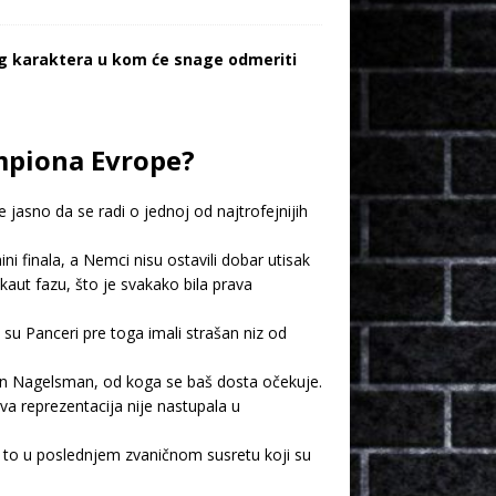
kog karaktera u kom će snage odmeriti
mpiona Evrope?
 jasno da se radi o jednoj od najtrofejnijih
i finala, a Nemci nisu ostavili dobar utisak
ut fazu, što je svakako bila prava
su Panceri pre toga imali strašan niz od
en Nagelsman, od koga se baš dosta očekuje.
a reprezentacija nije nastupala u
, i to u poslednjem zvaničnom susretu koji su