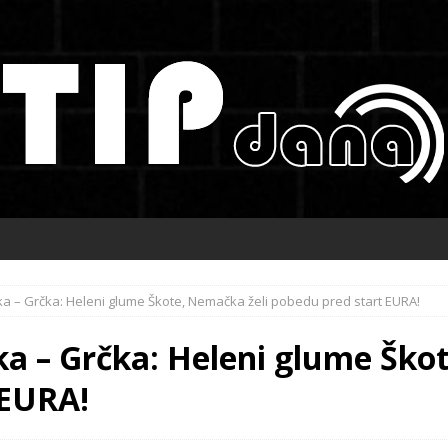
a – Grčka: Heleni glume Škote, Nemačka želi pobedu pred start EURA!
 – Grčka: Heleni glume Škot
 EURA!