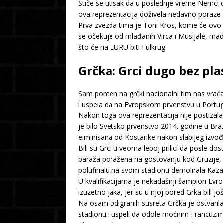
Stiče se utisak da u poslednje vreme Nemci d
ova reprezentacija doživela nedavno poraze i
Prva zvezda tima je Toni Kros, kome će ovo uj
se očekuje od mlađanih Virca i Musijale, mad
što će na EURU biti Fulkrug.
Grčka: Grci dugo bez pl
Sam pomen na grčki nacionalni tim nas vraća
i uspela da na Evropskom prvenstvu u Portug
Nakon toga ova reprezentacija nije postizala
je bilo Svetsko prvenstvo 2014. godine u Braz
eiminisana od Kostarike nakon slabijeg izvo
Bili su Grci u veoma lepoj prilici da posle 
baraža poražena na gostovanju kod Gruzije, a 
polufinalu na svom stadionu demolirala Kazah
U kvalifikacijama je nekadašnji šampion Evro
izuzetno jaka, jer su u njoj pored Grka bili jo
Na osam odigranih susreta Grčka je ostvarila č
stadionu i uspeli da odole moćnim Francuzima