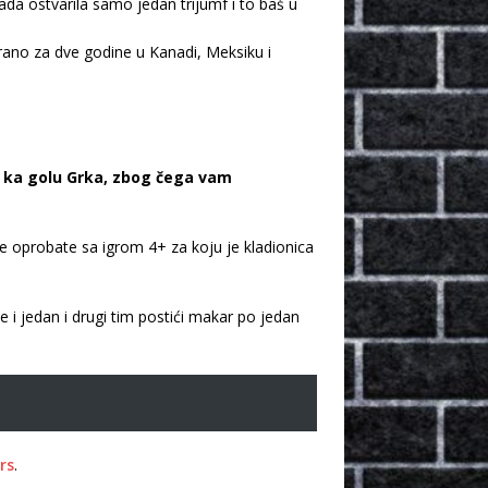
a ostvarila samo jedan trijumf i to baš u
grano za dve godine u Kanadi, Meksiku i
o ka golu Grka, zbog čega vam
 oprobate sa igrom 4+ za koju je kladionica
će i jedan i drugi tim postići makar po jedan
rs
.