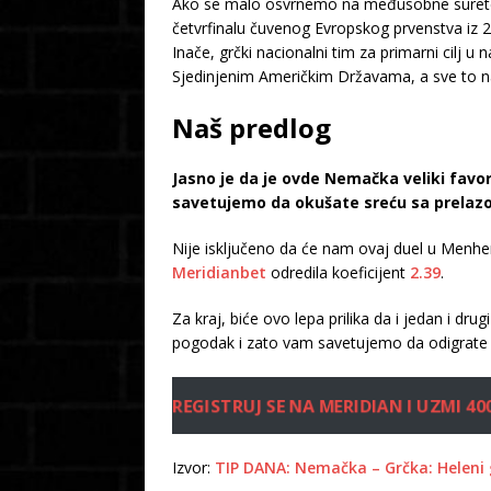
Ako se malo osvrnemo na međusobne surete i
četvrfinalu čuvenog Evropskog prvenstva iz 2
Inače, grčki nacionalni tim za primarni cilj
Sjedinjenim Američkim Državama, a sve to na
Naš predlog
Jasno je da je ovde Nemačka veliki favo
savetujemo da okušate sreću sa prelazo
Nije isključeno da će nam ovaj duel u Menh
Meridianbet
odredila koeficijent
2.39
.
Za kraj, biće ovo lepa prilika da i jedan i dr
pogodak i zato vam savetujemo da odigrate
REGISTRUJ SE NA MERIDIAN I UZMI 40
Izvor:
TIP DANA: Nemačka – Grčka: Heleni