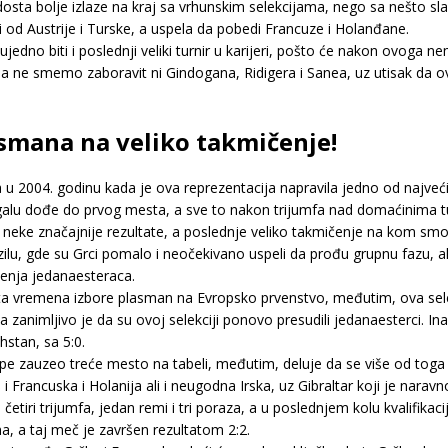
osta bolje izlaze na kraj sa vrhunskim selekcijama, nego sa nešto sl
 od Austrije i Turske, a uspela da pobedi Francuze i Holanđane.
edno biti i poslednji veliki turnir u karijeri, pošto će nakon ovoga ne
a ne smemo zaboravit ni Gindogana, Ridigera i Sanea, uz utisak da ovoj
asmana na veliko takmičenje!
 u 2004. godinu kada je ova reprezentacija napravila jedno od najveć
alu dođe do prvog mesta, a sve to nakon trijumfa nad domaćinima tu
 neke značajnije rezultate, a poslednje veliko takmičenje na kom smo i
ilu, gde su Grci pomalo i neočekivano uspeli da prođu grupnu fazu, ali
đenja jedanaesteraca.
dosta vremena izbore plasman na Evropsko prvenstvo, međutim, ova sel
zanimljivo je da su ovoj selekciji ponovo presudili jedanaesterci. Ina
stan, sa 5:0.
pe zauzeo treće mesto na tabeli, međutim, deluje da se više od toga 
š i Francuska i Holanija ali i neugodna Irska, uz Gibraltar koji je naravn
etiri trijumfa, jedan remi i tri poraza, a u poslednjem kolu kvalifikac
, a taj meč je završen rezultatom 2:2.