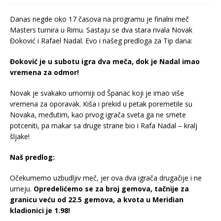
Danas negde oko 17 časova na programu je finalni meč
Masters turnira u Rimu. Sastaju se dva stara rivala Novak
Đoković i Rafael Nadal. Evo i našeg predloga za Tip dana:
Đoković je u subotu igra dva meča, dok je Nadal imao
vremena za odmor!
Novak je svakako umorniji od Španac koji je imao više
vremena za oporavak. Kiša i prekid u petak poremetile su
Novaka, međutim, kao prvog igrača sveta ga ne smete
potceniti, pa makar sa druge strane bio i Rafa Nadal – kralj
šljake!
Naš predlog:
Očekumemo uzbudljiv meč, jer ova dva igrača drugačije i ne
umeju.
Opredelićemo se za broj gemova, tačnije za
granicu veću od 22.5 gemova, a kvota u Meridian
kladionici je 1.98!