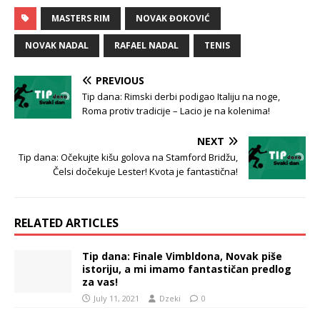
MASTERS RIM
NOVAK ĐOKOVIĆ
NOVAK NADAL
RAFAEL NADAL
TENIS
PREVIOUS
Tip dana: Rimski derbi podigao Italiju na noge,
Roma protiv tradicije – Lacio je na kolenima!
NEXT
Tip dana: Očekujte kišu golova na Stamford Bridžu,
Čelsi dočekuje Lester! Kvota je fantastična!
RELATED ARTICLES
Tip dana: Finale Vimbldona, Novak piše
istoriju, a mi imamo fantastičan predlog
za vas!
July 11, 2021
Dzeki
0