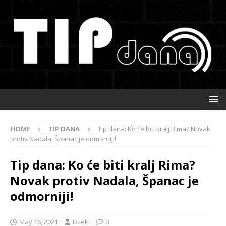
HOME
TIP DANA
Tip dana: Ko će biti kralj Rima? Novak
protiv Nadala, Španac je odmorniji!
Tip dana: Ko će biti kralj Rima?
Novak protiv Nadala, Španac je
odmorniji!
May 16, 2021
Dzeki
0